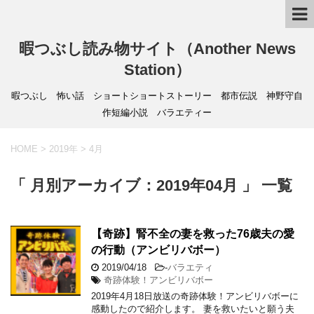
暇つぶし読み物サイト（Another News
Station）
暇つぶし 怖い話 ショートショートストーリー 都市伝説 神野守自
作短編小説 バラエティー
HOME
>
2019年
>
4月
「 月別アーカイブ：2019年04月 」 一覧
【奇跡】腎不全の妻を救った76歳夫の愛
の行動（アンビリバボー）
2019/04/18
-
バラエティ
奇跡体験！アンビリバボー
2019年4月18日放送の奇跡体験！アンビリバボーに
感動したので紹介します。 妻を救いたいと願う夫