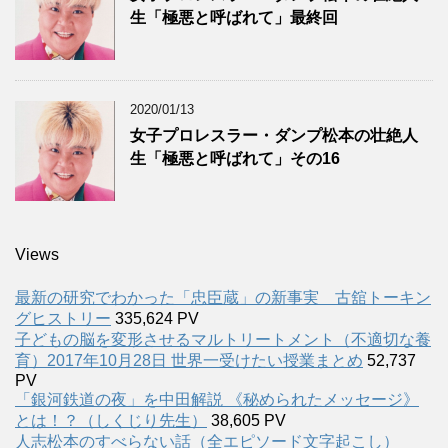
生「極悪と呼ばれて」最終回
2020/01/13
女子プロレスラー・ダンプ松本の壮絶人
生「極悪と呼ばれて」その16
Views
最新の研究でわかった「忠臣蔵」の新事実 古舘トーキン
グヒストリー
335,624 PV
子どもの脳を変形させるマルトリートメント（不適切な養
育）2017年10月28日 世界一受けたい授業まとめ
52,737
PV
「銀河鉄道の夜」を中田解説 《秘められたメッセージ》
とは！？（しくじり先生）
38,605 PV
人志松本のすべらない話（全エピソード文字起こし）