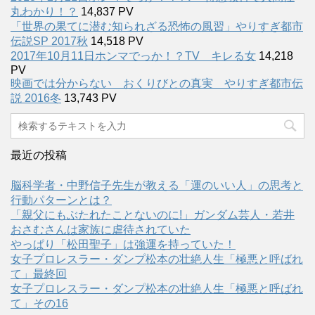
丸わかり！？
14,837 PV
「世界の果てに潜む知られざる恐怖の風習」やりすぎ都市
伝説SP 2017秋
14,518 PV
2017年10月11日ホンマでっか！？TV キレる女
14,218
PV
映画では分からない おくりびとの真実 やりすぎ都市伝
説 2016冬
13,743 PV
最近の投稿
脳科学者・中野信子先生が教える「運のいい人」の思考と
行動パターンとは？
「親父にもぶたれたことないのに!」ガンダム芸人・若井
おさむさんは家族に虐待されていた
やっぱり「松田聖子」は強運を持っていた！
女子プロレスラー・ダンプ松本の壮絶人生「極悪と呼ばれ
て」最終回
女子プロレスラー・ダンプ松本の壮絶人生「極悪と呼ばれ
て」その16