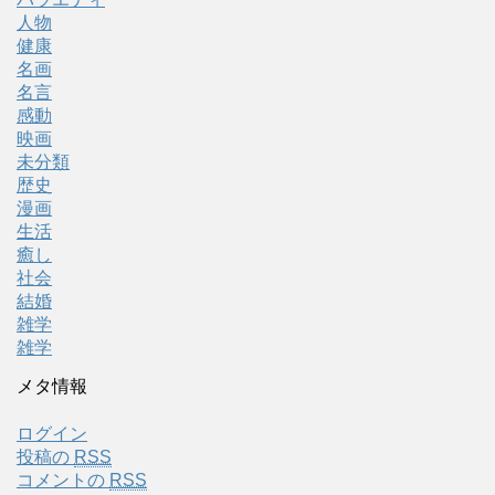
人物
健康
名画
名言
感動
映画
未分類
歴史
漫画
生活
癒し
社会
結婚
雑学
雑学
メタ情報
ログイン
投稿の
RSS
コメントの
RSS