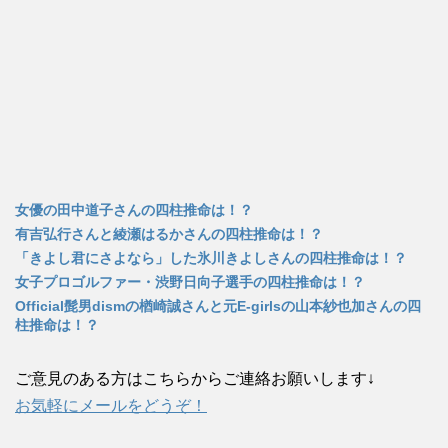
女優の田中道子さんの四柱推命は！？
有吉弘行さんと綾瀬はるかさんの四柱推命は！？
「きよし君にさよなら」した氷川きよしさんの四柱推命は！？
女子プロゴルファー・渋野日向子選手の四柱推命は！？
Official髭男dismの楢崎誠さんと元E-girlsの山本紗也加さんの四
柱推命は！？
ご意見のある方はこちらからご連絡お願いします↓
お気軽にメールをどうぞ！