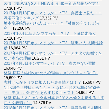
苦悩《NEWSな2人》NEWS小山慶一郎＆加藤シゲアキ
17,361 PV
2017年1月18日ホンマでっか！？TV 弁護士は見た！！
泥沼不倫ランキング
17,332 PV
坂本龍馬暗殺の真犯人は○○○○！？「林修の今でしょ講
座」
17,260 PV
2017年10月11日ホンマでっか！？TV 不倫に走る女
17,161 PV
2017年1月25日ホンマでっか！？TV 腹黒い人 人間性診
断
16,984 PV
2017年4月12日ホンマでっか！？TV アナタが結婚でき
ない本当の理由
16,251 PV
2017年4月5日ホンマでっか！？TV 春の危ない習慣
16,040 PV
林修 初耳「結婚のための心理学」メンタリストDaiGo
15,690 PV
志村けんがドリフに加入した裏事情とは！？
15,607 PV
NHK総合「神様からひと言 ～なにわ お客様相談室物語
～」主演：小出恵介 あらすじ＆キャスト
14,965 PV
林修 初耳「スキャンダル日本史 ”ゲス不倫女を伝える『江
戸の文春砲』”」
14,876 PV
2018年2月21日ホンマでっか！？TV 得意教科で人間性