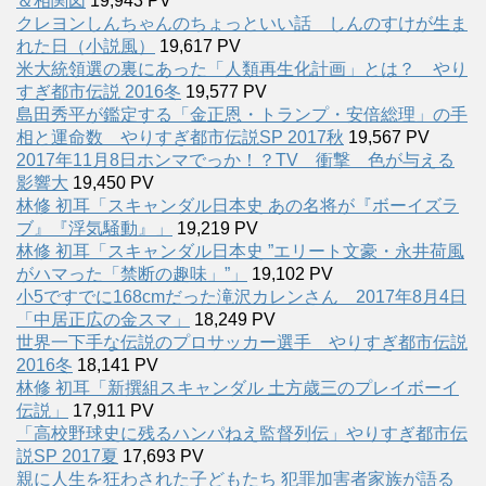
＆相関図
19,943 PV
クレヨンしんちゃんのちょっといい話 しんのすけが生ま
れた日（小説風）
19,617 PV
米大統領選の裏にあった「人類再生化計画」とは？ やり
すぎ都市伝説 2016冬
19,577 PV
島田秀平が鑑定する「金正恩・トランプ・安倍総理」の手
相と運命数 やりすぎ都市伝説SP 2017秋
19,567 PV
2017年11月8日ホンマでっか！？TV 衝撃 色が与える
影響大
19,450 PV
林修 初耳「スキャンダル日本史 あの名将が『ボーイズラ
ブ』『浮気騒動』」
19,219 PV
林修 初耳「スキャンダル日本史 ”エリート文豪・永井荷風
がハマった「禁断の趣味」”」
19,102 PV
小5ですでに168cmだった滝沢カレンさん 2017年8月4日
「中居正広の金スマ」
18,249 PV
世界一下手な伝説のプロサッカー選手 やりすぎ都市伝説
2016冬
18,141 PV
林修 初耳「新撰組スキャンダル 土方歳三のプレイボーイ
伝説」
17,911 PV
「高校野球史に残るハンパねえ監督列伝」やりすぎ都市伝
説SP 2017夏
17,693 PV
親に人生を狂わされた子どもたち 犯罪加害者家族が語る