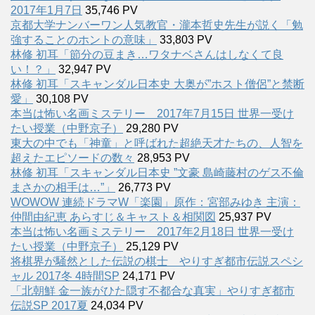
2017年1月7日
35,746 PV
京都大学ナンバーワン人気教官・瀧本哲史先生が説く「勉
強することのホントの意味」
33,803 PV
林修 初耳「節分の豆まき…ワタナベさんはしなくて良
い！？」
32,947 PV
林修 初耳「スキャンダル日本史 大奥が”ホスト僧侶”と禁断
愛」
30,108 PV
本当は怖い名画ミステリー 2017年7月15日 世界一受け
たい授業（中野京子）
29,280 PV
東大の中でも「神童」と呼ばれた超絶天才たちの、人智を
超えたエピソードの数々
28,953 PV
林修 初耳「スキャンダル日本史 ”文豪 島崎藤村のゲス不倫
まさかの相手は…”」
26,773 PV
WOWOW 連続ドラマW「楽園」原作：宮部みゆき 主演：
仲間由紀恵 あらすじ＆キャスト＆相関図
25,937 PV
本当は怖い名画ミステリー 2017年2月18日 世界一受け
たい授業（中野京子）
25,129 PV
将棋界が騒然とした伝説の棋士 やりすぎ都市伝説スペシ
ャル 2017冬 4時間SP
24,171 PV
「北朝鮮 金一族がひた隠す不都合な真実」やりすぎ都市
伝説SP 2017夏
24,034 PV