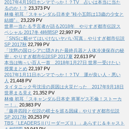
2017年4月19日ホンマでっか！？TV 占いは本当に当た
るのか！？
23,373 PV
林修 初耳「スキャンダル日本史 ”桂小五郎は13歳の少女と
結婚”」
23,229 PV
世界一当たる予言者が語る2018年 やりすぎ都市伝説ス
ペシャル 2017冬 4時間SP
22,997 PV
「SNSに載せてはいけないヤバい写真」やりすぎ都市伝説
SP 2017秋
22,799 PV
「沈黙の国ロシアに隠された最終兵器と人体冷凍保存の秘
密」やりすぎ都市伝説SP 2017夏
22,613 PV
本当は怖～い百人一首 2018年1月27日 世界一受けたい
授業まとめ
22,197 PV
2017年1月11日ホンマでっか！？TV 運が良い人・悪い
人
21,448 PV
タイタニック号沈没の原因は火災だった 2017年9月18日
世界まる見え
21,352 PV
林修 初耳「スキャンダル日本史 将軍ゲス不倫！ストーカ
ー！」
20,983 PV
「藤井四段と伝説の棋士を巡る因縁」やりすぎ都市伝説
SP 2017秋
20,253 PV
TBS「LEADERSⅡ(リーダーズⅡ）」あらすじ＆キャスト