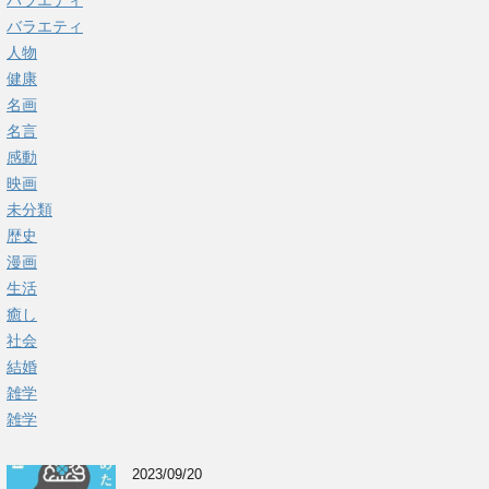
バラエティ
バラエティ
人物
健康
名画
名言
感動
映画
未分類
歴史
漫画
生活
癒し
社会
結婚
雑学
雑学
2023/09/20