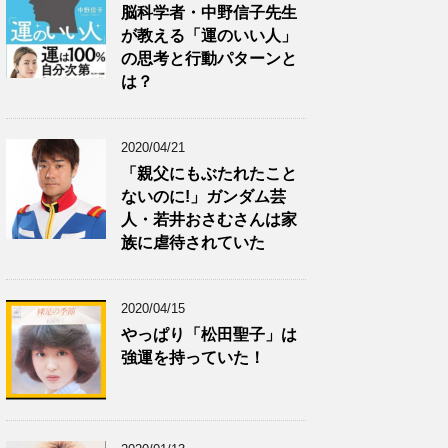
脳科学者・中野信子先生
が教える「運のいい人」
の思考と行動パターンと
は？
2020/04/21
「親父にもぶたれたこと
ないのに!」ガンダム芸
人・若井おさむさんは家
族に虐待されていた
2020/04/15
やっぱり「松田聖子」は
強運を持っていた！