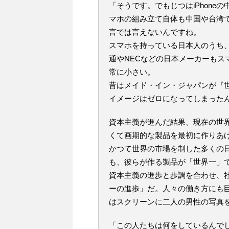
「そうです。でもじつはiPhon
マホの組み立て自体も中国や台湾
言では言えないんですね。
スマホを持っている日本人のうち、
通やNECなどの日本メーカーもスマ
常に小さい。
昔はメイド・イン・ジャパンが『
イメージはゼロになってしまった
資本主義が進んだ結果、現在の世界
くて画期的な製品を最初に作りあ
かつて世界の市場を制した多くの日
も、彼らが作る製品が「世界一」
資本主義の進歩と歩調を合わせ、
ーの進歩」だ。人々の働き方にも
はスクリーンに二人の男性の写真
「この人たちは何をしているん