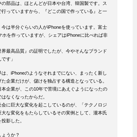
eの中の部品は、ほとんどが日本や台湾、韓国製です。ス
で行っていますから、『どこの国で作っている』と一
今は半分ぐらいの人がiPhoneを使っています。富士
ホを作っていますが、シェアはiPhoneに比べれば非
世界最高品質』の証明でしたが、今やそんなブランド
んです」
は、iPhoneのようなそれまでにない、まったく新し
げた企業だけが、儲けを独占する構造となっている。
本企業が、この10年で苦境にあえぐようになったの
ではなくなったからだ。
社会に巨大な変化を起こしているのが、「テクノロジ
巨大な変化をもたらしているその実例として、瀧本氏
を投影した。
でしょうか？