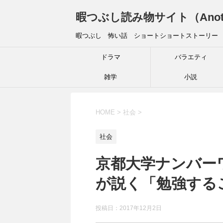
暇つぶし読み物サイト（Another 
暇つぶし 怖い話 ショートショートストーリー
ドラマ
バラエティ
雑学
小説
HOME
>
社会
>
社会
京都大学ナンバー
が説く「勉強する
投稿日：
2017年12月2日