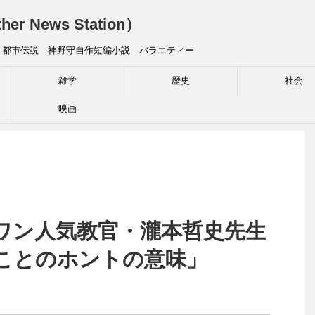
News Station）
 都市伝説 神野守自作短編小説 バラエティー
雑学
歴史
社会
映画
ワン人気教官・瀧本哲史先生
ことのホントの意味」