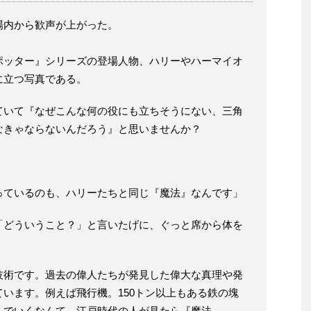
場内から歓声が上がった。
ポッター』シリーズの登場人物、ハリーやハーマイオ
に立つ写真である。
ていて『なぜこんな何の役にも立ちそうにない、三角
なきゃならないんだろう』と思いませんか？
っているのも、ハリーたちと同じ『魔法』なんです」
「どういうこと？」と言いたげに、ぐっと席から体を
技術です。過去の偉人たちが発見した偉大な真理や発
います。例えば飛行機。150トン以上もある鉄の塊
んでいくなんて、江戸時代の人が見たら『魔法