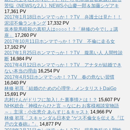
苦悩《NEWSな2人》NEWS小山慶一郎＆加藤シゲアキ
17,361 PV
2017年1月18日ホンマでっか！？TV 弁護士は見た！！
泥沼不倫ランキング
17,332 PV
坂本龍馬暗殺の真犯人は○○○○！？「林修の今でしょ講
座」
17,260 PV
2017年10月11日ホンマでっか！？TV 不倫に走る女
17,162 PV
2017年1月25日ホンマでっか！？TV 腹黒い人 人間性診
断
16,984 PV
2017年4月12日ホンマでっか！？TV アナタが結婚でき
ない本当の理由
16,254 PV
2017年4月5日ホンマでっか！？TV 春の危ない習慣
16,040 PV
林修 初耳「結婚のための心理学」メンタリストDaiGo
15,691 PV
志村けんがドリフに加入した裏事情とは！？
15,607 PV
NHK総合「神様からひと言 ～なにわ お客様相談室物語
～」主演：小出恵介 あらすじ＆キャスト
14,966 PV
林修 初耳「スキャンダル日本史 ”ゲス不倫女を伝える『江
戸の文春砲』”」
14,877 PV