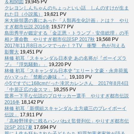
＆相関図
19,945 PV
クレヨンしんちゃんのちょっといい話 しんのすけが生ま
れた日（小説風）
19,621 PV
米大統領選の裏にあった「人類再生化計画」とは？ やり
すぎ都市伝説 2016冬
19,577 PV
島田秀平が鑑定する「金正恩・トランプ・安倍総理」の手
相と運命数 やりすぎ都市伝説SP 2017秋
19,568 PV
2017年11月8日ホンマでっか！？TV 衝撃 色が与える
影響大
19,451 PV
林修 初耳「スキャンダル日本史 あの名将が『ボーイズラ
ブ』『浮気騒動』」
19,220 PV
林修 初耳「スキャンダル日本史 ”エリート文豪・永井荷風
がハマった「禁断の趣味」”」
19,103 PV
小5ですでに168cmだった滝沢カレンさん 2017年8月4日
「中居正広の金スマ」
18,255 PV
世界一下手な伝説のプロサッカー選手 やりすぎ都市伝説
2016冬
18,142 PV
林修 初耳「新撰組スキャンダル 土方歳三のプレイボーイ
伝説」
17,911 PV
「高校野球史に残るハンパねえ監督列伝」やりすぎ都市伝
説SP 2017夏
17,694 PV
親に人生を狂わされた子どもたち 犯罪加害者家族が語る