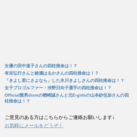
女優の田中道子さんの四柱推命は！？
有吉弘行さんと綾瀬はるかさんの四柱推命は！？
「きよし君にさよなら」した氷川きよしさんの四柱推命は！？
女子プロゴルファー・渋野日向子選手の四柱推命は！？
Official髭男dismの楢崎誠さんと元E-girlsの山本紗也加さんの四
柱推命は！？
ご意見のある方はこちらからご連絡お願いします↓
お気軽にメールをどうぞ！