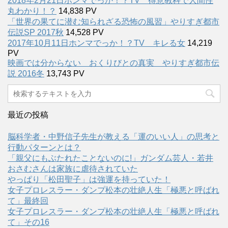
2018年2月21日ホンマでっか！？TV 得意教科で人間性
丸わかり！？
14,838 PV
「世界の果てに潜む知られざる恐怖の風習」やりすぎ都市
伝説SP 2017秋
14,528 PV
2017年10月11日ホンマでっか！？TV キレる女
14,219
PV
映画では分からない おくりびとの真実 やりすぎ都市伝
説 2016冬
13,743 PV
最近の投稿
脳科学者・中野信子先生が教える「運のいい人」の思考と
行動パターンとは？
「親父にもぶたれたことないのに!」ガンダム芸人・若井
おさむさんは家族に虐待されていた
やっぱり「松田聖子」は強運を持っていた！
女子プロレスラー・ダンプ松本の壮絶人生「極悪と呼ばれ
て」最終回
女子プロレスラー・ダンプ松本の壮絶人生「極悪と呼ばれ
て」その16