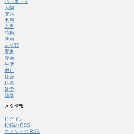
バラエティ
人物
健康
名画
名言
感動
映画
未分類
歴史
漫画
生活
癒し
社会
結婚
雑学
雑学
メタ情報
ログイン
投稿の
RSS
コメントの
RSS