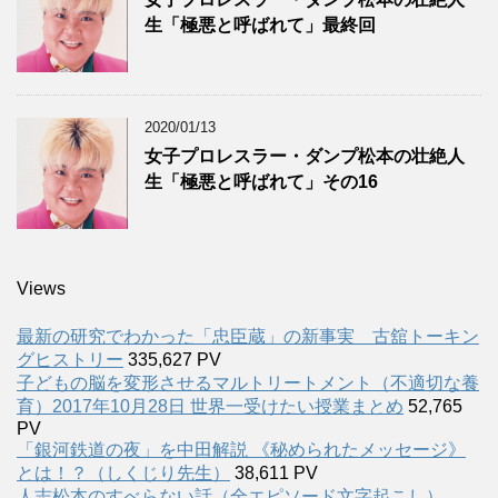
生「極悪と呼ばれて」最終回
2020/01/13
女子プロレスラー・ダンプ松本の壮絶人
生「極悪と呼ばれて」その16
Views
最新の研究でわかった「忠臣蔵」の新事実 古舘トーキン
グヒストリー
335,627 PV
子どもの脳を変形させるマルトリートメント（不適切な養
育）2017年10月28日 世界一受けたい授業まとめ
52,765
PV
「銀河鉄道の夜」を中田解説 《秘められたメッセージ》
とは！？（しくじり先生）
38,611 PV
人志松本のすべらない話（全エピソード文字起こし）