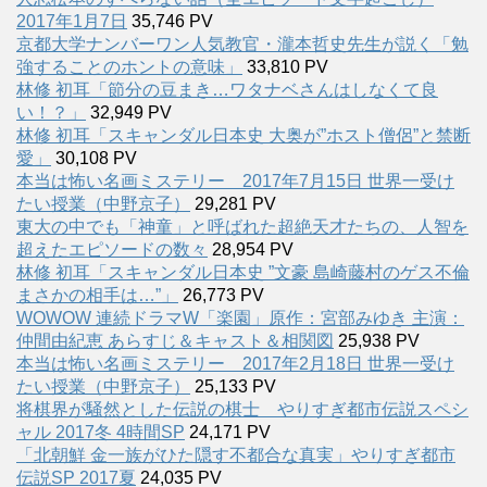
2017年1月7日
35,746 PV
京都大学ナンバーワン人気教官・瀧本哲史先生が説く「勉
強することのホントの意味」
33,810 PV
林修 初耳「節分の豆まき…ワタナベさんはしなくて良
い！？」
32,949 PV
林修 初耳「スキャンダル日本史 大奥が”ホスト僧侶”と禁断
愛」
30,108 PV
本当は怖い名画ミステリー 2017年7月15日 世界一受け
たい授業（中野京子）
29,281 PV
東大の中でも「神童」と呼ばれた超絶天才たちの、人智を
超えたエピソードの数々
28,954 PV
林修 初耳「スキャンダル日本史 ”文豪 島崎藤村のゲス不倫
まさかの相手は…”」
26,773 PV
WOWOW 連続ドラマW「楽園」原作：宮部みゆき 主演：
仲間由紀恵 あらすじ＆キャスト＆相関図
25,938 PV
本当は怖い名画ミステリー 2017年2月18日 世界一受け
たい授業（中野京子）
25,133 PV
将棋界が騒然とした伝説の棋士 やりすぎ都市伝説スペシ
ャル 2017冬 4時間SP
24,171 PV
「北朝鮮 金一族がひた隠す不都合な真実」やりすぎ都市
伝説SP 2017夏
24,035 PV