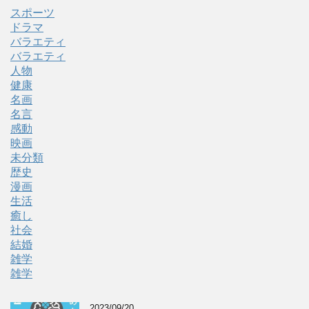
スポーツ
ドラマ
バラエティ
バラエティ
人物
健康
名画
名言
感動
映画
未分類
歴史
漫画
生活
癒し
社会
結婚
雑学
雑学
2023/09/20