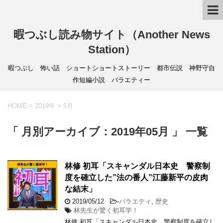
暇つぶし読み物サイト（Another News
Station）
暇つぶし 怖い話 ショートショートストーリー 都市伝説 神野守自
作短編小説 バラエティー
HOME
>
2019年
>
5月
「 月別アーカイブ：2019年05月 」 一覧
林修 初耳「スキャンダル日本史 警察制
度を確立した”法の番人”江藤新平の皮肉
な結末」
2019/05/12
-
バラエティ
,
歴史
林先生が驚く初耳学！
林修 初耳「スキャンダル日本史 警察制度を確立し