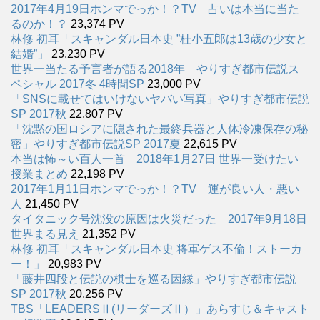
2017年4月19日ホンマでっか！？TV 占いは本当に当た
るのか！？
23,374 PV
林修 初耳「スキャンダル日本史 ”桂小五郎は13歳の少女と
結婚”」
23,230 PV
世界一当たる予言者が語る2018年 やりすぎ都市伝説ス
ペシャル 2017冬 4時間SP
23,000 PV
「SNSに載せてはいけないヤバい写真」やりすぎ都市伝説
SP 2017秋
22,807 PV
「沈黙の国ロシアに隠された最終兵器と人体冷凍保存の秘
密」やりすぎ都市伝説SP 2017夏
22,615 PV
本当は怖～い百人一首 2018年1月27日 世界一受けたい
授業まとめ
22,198 PV
2017年1月11日ホンマでっか！？TV 運が良い人・悪い
人
21,450 PV
タイタニック号沈没の原因は火災だった 2017年9月18日
世界まる見え
21,352 PV
林修 初耳「スキャンダル日本史 将軍ゲス不倫！ストーカ
ー！」
20,983 PV
「藤井四段と伝説の棋士を巡る因縁」やりすぎ都市伝説
SP 2017秋
20,256 PV
TBS「LEADERSⅡ(リーダーズⅡ）」あらすじ＆キャスト