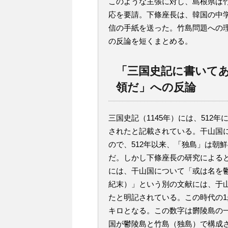
このような主張に対し、島根県は
応を要請。下條座長は、韓国の中
信の手紙を送った。竹島問題への
の反論を短くまとめる。
「三国史記に書いてあ
領だ」への反論
三国史記（1145年）には、51
されたと記載されている。干山国
ので、512年以来、「独島」は朝
だ。しかし下條座長の研究による
には、干山国について「或は名を鬱
紀末）」という別の文献には、于
たと明記されている。この時代の1
キロとなる。この数字は欝陵島の一
国が鬱陵島と竹島（独島）で構成