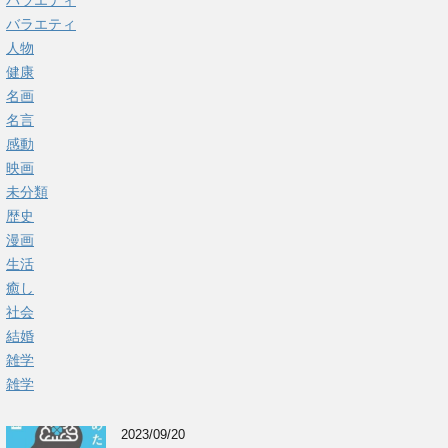
バラエティ
バラエティ
人物
健康
名画
名言
感動
映画
未分類
歴史
漫画
生活
癒し
社会
結婚
雑学
雑学
2023/09/20