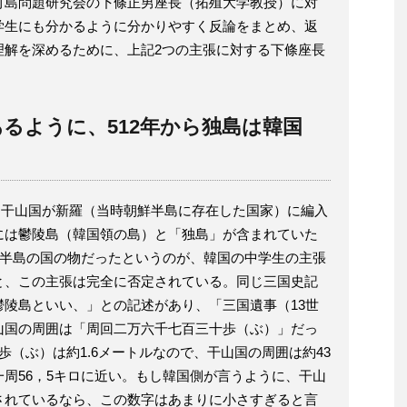
竹島問題研究会の下條正男座長（拓殖大学教授）に対
学生にも分かるように分かりやすく反論をまとめ、返
理解を深めるために、上記2つの主張に対する下條座長
るように、512年から独島は韓国
2年に干山国が新羅（当時朝鮮半島に存在した国家）に編入
には鬱陵島（韓国領の島）と「独島」が含まれていた
鮮半島の国の物だったというのが、韓国の中学生の主張
と、この主張は完全に否定されている。同じ三国史記
陵島といい、」との記述があり、「三国遺事（13世
山国の周囲は「周回二万六千七百三十歩（ぶ）」だっ
歩（ぶ）は約1.6メートルなので、干山国の周囲は約43
周56，5キロに近い。もし韓国側が言うように、干山
されているなら、この数字はあまりに小さすぎると言