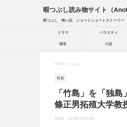
暇つぶし読み物サイト（Another 
暇つぶし 怖い話 ショートショートストーリー
ドラマ
バラエティ
雑学
小説
HOME
>
社会
>
社会
「竹島」を「独島
條正男拓殖大学教
投稿日：
2018年12月19日