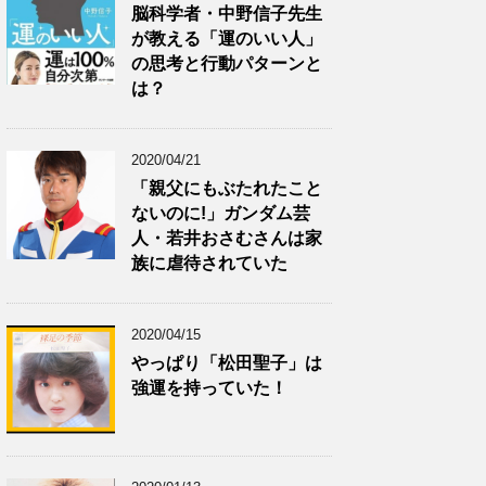
脳科学者・中野信子先生
が教える「運のいい人」
の思考と行動パターンと
は？
2020/04/21
「親父にもぶたれたこと
ないのに!」ガンダム芸
人・若井おさむさんは家
族に虐待されていた
2020/04/15
やっぱり「松田聖子」は
強運を持っていた！