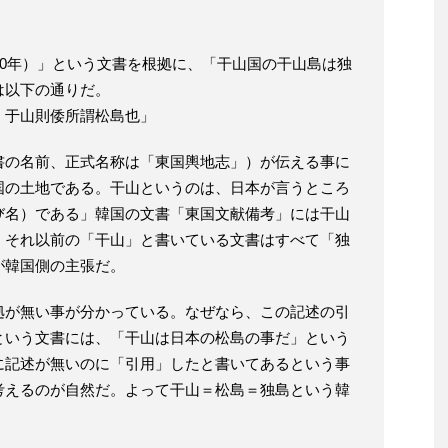
70年）」という文書を根拠に、「干山国の干山島は独
は以下の通りだ。
。于山則倭所謂松島也」
書の名前、正式名称は「東国輿地志」）が伝える事に
国の土地である。干山というのは、日本が言うところ
び名）である」韓国の文書「東国文献備考」には干山
、それ以前の「干山」と書いている文書はすべて「独
が韓国側の主張だ。
拠が無い事が分かっている。なぜなら、この記述の引
という文書には、「干山は日本の松島の事だ」という
に記述が無いのに「引用」したと書いてあるという事
考えるのが自然だ。よって干山＝松島＝独島という韓