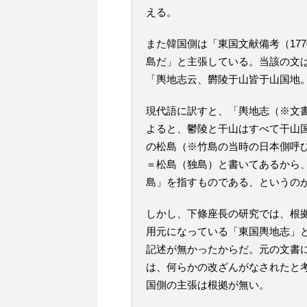
える。
また韓国側は「東国文献備考（17
島だ」と主張している。当該の文
「輿地志云、欝陵于山皆于山国地
現代語に訳すと、「輿地志（※文
よると、鬱陵と干山はすべて干山
の松島（※竹島の当時の日本側呼
＝松島（独島）と書いてあるから
島」を指すものである、というの
しかし、下條座長の研究では、根
用元になっている「東国輿地志」
記述が無かったからだ。元の文書
は、何らかの改ざんがなされたと
国側の主張は根拠が無い。