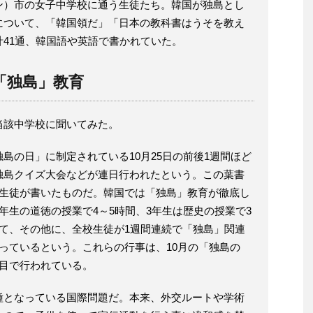
ン）市の女子中学校に通う生徒たち。韓国が独島とし
について、「韓国領だ」「日本の教科書はうそを教え
41通、韓国語や英語で書かれていた。
「独島」教育
当該中学校に聞いてみた。
島の日」に制定されている10月25日の前後1週間ほど
独島クイズ大会などが連日行われたという。この葉書
子生徒が書いたものだ。韓国では「独島」教育が徹底し
年生の道徳の授業で4～5時間、3年生は歴史の授業で3
て、その他に、全校生徒が1週間連続で「独島」関連
っているという。これらの行事は、10月の「独島の
節目で行われている。
種となっている国際問題だ。本来、外交ルートや学術