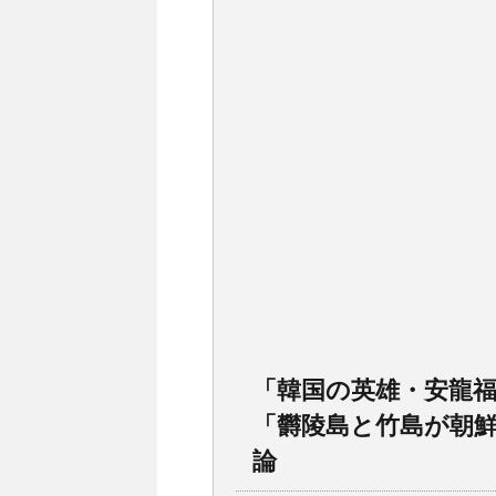
「韓国の英雄・安龍
「欝陵島と竹島が朝
論