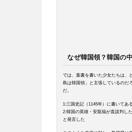
なぜ韓国領？韓国の
では、葉書を書いた少女たちは、
島は韓国領」と主張しているのだ
だ。
1:三国史記（1145年）に書いて
2:韓国の英雄・安龍福が直談判し
と発言した