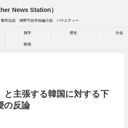
News Station）
 都市伝説 神野守自作短編小説 バラエティー
雑学
歴史
社会
映画
」と主張する韓国に対する下
授の反論