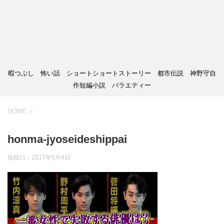
暇つぶし 怖い話 ショートショートストーリー 都市伝説 神野守自
作短編小説 バラエティー
HOME
>
honma-jyoseideshippai
投稿日：
2017年5月4日