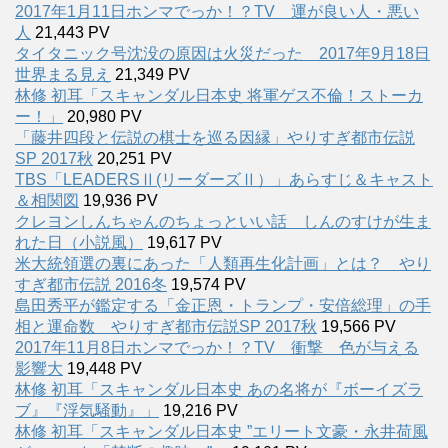
2017年1月11日ホンマでっか！？TV 運が良い人・悪い
人
21,443 PV
タイタニック号沈没の原因は火災だった 2017年9月18日
世界まる見え
21,349 PV
林修 初耳「スキャンダル日本史 将軍ゲス不倫！ストーカ
ー！」
20,980 PV
「藤井四段と伝説の棋士を巡る因縁」やりすぎ都市伝説
SP 2017秋
20,251 PV
TBS「LEADERSⅡ(リーダーズⅡ）」あらすじ＆キャスト
＆相関図
19,936 PV
クレヨンしんちゃんのちょっといい話 しんのすけが生ま
れた日（小説風）
19,617 PV
米大統領選の裏にあった「人類再生化計画」とは？ やり
すぎ都市伝説 2016冬
19,574 PV
島田秀平が鑑定する「金正恩・トランプ・安倍総理」の手
相と運命数 やりすぎ都市伝説SP 2017秋
19,566 PV
2017年11月8日ホンマでっか！？TV 衝撃 色が与える
影響大
19,448 PV
林修 初耳「スキャンダル日本史 あの名将が『ボーイズラ
ブ』『浮気騒動』」
19,216 PV
林修 初耳「スキャンダル日本史 ”エリート文豪・永井荷風