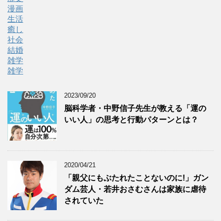
漫画
生活
癒し
社会
結婚
雑学
雑学
2023/09/20
脳科学者・中野信子先生が教える「運の
いい人」の思考と行動パターンとは？
2020/04/21
「親父にもぶたれたことないのに!」ガン
ダム芸人・若井おさむさんは家族に虐待
されていた