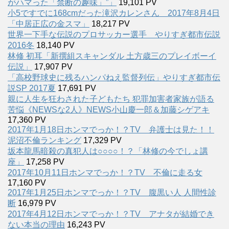
がハマった「禁断の趣味」”」
19,101 PV
小5ですでに168cmだった滝沢カレンさん 2017年8月4日
「中居正広の金スマ」
18,217 PV
世界一下手な伝説のプロサッカー選手 やりすぎ都市伝説
2016冬
18,140 PV
林修 初耳「新撰組スキャンダル 土方歳三のプレイボーイ
伝説」
17,907 PV
「高校野球史に残るハンパねえ監督列伝」やりすぎ都市伝
説SP 2017夏
17,691 PV
親に人生を狂わされた子どもたち 犯罪加害者家族が語る
苦悩《NEWSな2人》NEWS小山慶一郎＆加藤シゲアキ
17,360 PV
2017年1月18日ホンマでっか！？TV 弁護士は見た！！
泥沼不倫ランキング
17,329 PV
坂本龍馬暗殺の真犯人は○○○○！？「林修の今でしょ講
座」
17,258 PV
2017年10月11日ホンマでっか！？TV 不倫に走る女
17,160 PV
2017年1月25日ホンマでっか！？TV 腹黒い人 人間性診
断
16,979 PV
2017年4月12日ホンマでっか！？TV アナタが結婚でき
ない本当の理由
16,243 PV