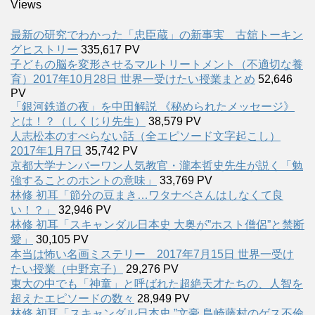
Views
最新の研究でわかった「忠臣蔵」の新事実 古舘トーキン
グヒストリー
335,617 PV
子どもの脳を変形させるマルトリートメント（不適切な養
育）2017年10月28日 世界一受けたい授業まとめ
52,646
PV
「銀河鉄道の夜」を中田解説 《秘められたメッセージ》
とは！？（しくじり先生）
38,579 PV
人志松本のすべらない話（全エピソード文字起こし）
2017年1月7日
35,742 PV
京都大学ナンバーワン人気教官・瀧本哲史先生が説く「勉
強することのホントの意味」
33,769 PV
林修 初耳「節分の豆まき…ワタナベさんはしなくて良
い！？」
32,946 PV
林修 初耳「スキャンダル日本史 大奥が”ホスト僧侶”と禁断
愛」
30,105 PV
本当は怖い名画ミステリー 2017年7月15日 世界一受け
たい授業（中野京子）
29,276 PV
東大の中でも「神童」と呼ばれた超絶天才たちの、人智を
超えたエピソードの数々
28,949 PV
林修 初耳「スキャンダル日本史 ”文豪 島崎藤村のゲス不倫