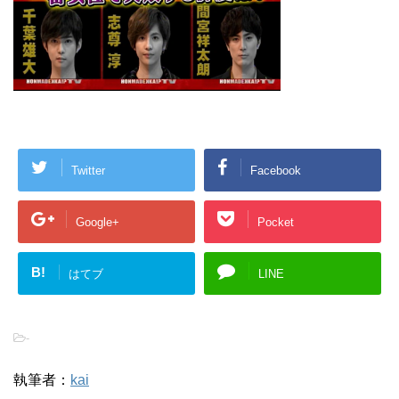
Twitter
Facebook
Google+
Pocket
B!
はてブ
LINE
-
執筆者：
kai