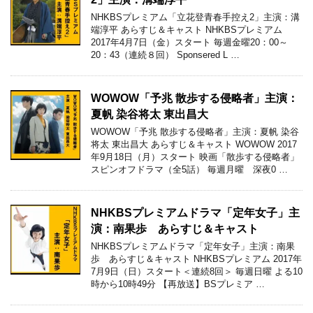
NHKBSプレミアム「立花登青春手控え2」主演：溝
端淳平 あらすじ＆キャスト NHKBSプレミアム
2017年4月7日（金）スタート 毎週金曜20：00～
20：43（連続８回） Sponsered L …
WOWOW「予兆 散歩する侵略者」主演：
夏帆 染谷将太 東出昌大
WOWOW「予兆 散歩する侵略者」主演：夏帆 染谷
将太 東出昌大 あらすじ＆キャスト WOWOW 2017
年9月18日（月）スタート 映画「散歩する侵略者」
スピンオフドラマ（全5話） 毎週月曜 深夜0 …
NHKBSプレミアムドラマ「定年女子」主
演：南果歩 あらすじ＆キャスト
NHKBSプレミアムドラマ「定年女子」主演：南果
歩 あらすじ＆キャスト NHKBSプレミアム 2017年
7月9日（日）スタート＜連続8回＞ 毎週日曜 よる10
時から10時49分 【再放送】BSプレミア …