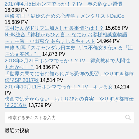
2017年4月5日ホンマでっか！？TV 春の危ない習慣
16,038 PV
林修 初耳「結婚のための心理学」メンタリストDaiGo
15,689 PV
志村けんがドリフに加入した裏事情とは！？
15,605 PV
NHK総合「神様からひと言 ～なにわ お客様相談室物語
～」主演：小出恵介 あらすじ＆キャスト
14,964 PV
林修 初耳「スキャンダル日本史 ”ゲス不倫女を伝える『江
戸の文春砲』”」
14,873 PV
2018年2月21日ホンマでっか！？TV 得意教科で人間性
丸わかり！？
14,836 PV
「世界の果てに潜む知られざる恐怖の風習」やりすぎ都市
伝説SP 2017秋
14,514 PV
2017年10月11日ホンマでっか！？TV キレる女
14,214
PV
映画では分からない おくりびとの真実 やりすぎ都市伝
説 2016冬
13,739 PV
最近の投稿