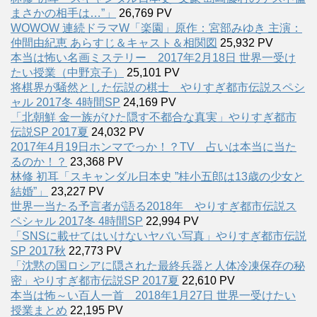
まさかの相手は…”」
26,769 PV
WOWOW 連続ドラマW「楽園」原作：宮部みゆき 主演：
仲間由紀恵 あらすじ＆キャスト＆相関図
25,932 PV
本当は怖い名画ミステリー 2017年2月18日 世界一受け
たい授業（中野京子）
25,101 PV
将棋界が騒然とした伝説の棋士 やりすぎ都市伝説スペシ
ャル 2017冬 4時間SP
24,169 PV
「北朝鮮 金一族がひた隠す不都合な真実」やりすぎ都市
伝説SP 2017夏
24,032 PV
2017年4月19日ホンマでっか！？TV 占いは本当に当た
るのか！？
23,368 PV
林修 初耳「スキャンダル日本史 ”桂小五郎は13歳の少女と
結婚”」
23,227 PV
世界一当たる予言者が語る2018年 やりすぎ都市伝説ス
ペシャル 2017冬 4時間SP
22,994 PV
「SNSに載せてはいけないヤバい写真」やりすぎ都市伝説
SP 2017秋
22,773 PV
「沈黙の国ロシアに隠された最終兵器と人体冷凍保存の秘
密」やりすぎ都市伝説SP 2017夏
22,610 PV
本当は怖～い百人一首 2018年1月27日 世界一受けたい
授業まとめ
22,195 PV