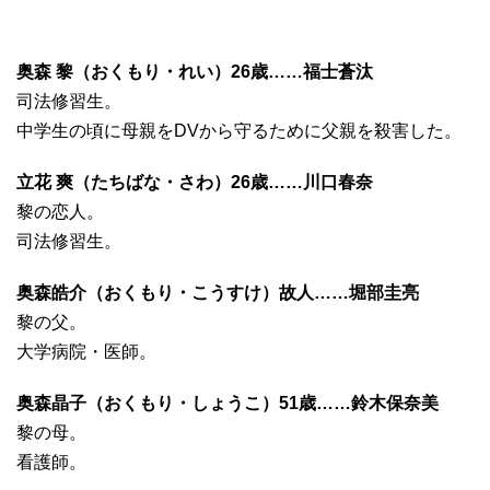
奥森 黎（おくもり・れい）26歳……福士蒼汰
司法修習生。
中学生の頃に母親をDVから守るために父親を殺害した。
立花 爽（たちばな・さわ）26歳……川口春奈
黎の恋人。
司法修習生。
奥森皓介（おくもり・こうすけ）故人……堀部圭亮
黎の父。
大学病院・医師。
奥森晶子（おくもり・しょうこ）51歳……鈴木保奈美
黎の母。
看護師。