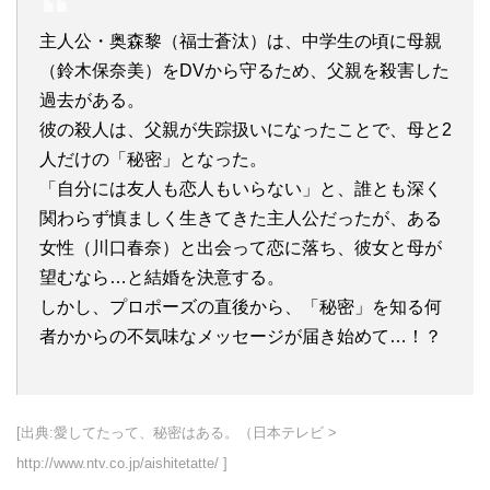
主人公・奥森黎（福士蒼汰）は、中学生の頃に母親
（鈴木保奈美）をDVから守るため、父親を殺害した
過去がある。
彼の殺人は、父親が失踪扱いになったことで、母と2
人だけの「秘密」となった。
「自分には友人も恋人もいらない」と、誰とも深く
関わらず慎ましく生きてきた主人公だったが、ある
女性（川口春奈）と出会って恋に落ち、彼女と母が
望むなら…と結婚を決意する。
しかし、プロポーズの直後から、「秘密」を知る何
者かからの不気味なメッセージが届き始めて…！？
[出典:愛してたって、秘密はある。（日本テレビ >
http://www.ntv.co.jp/aishitetatte/ ]