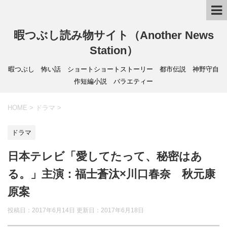
暇つぶし読み物サイト（Another News
Station）
暇つぶし 怖い話 ショートショートストーリー 都市伝説 神野守自
作短編小説 バラエティー
HOME
>
ドラマ
>
ドラマ
日本テレビ「愛してたって、秘密はあ
る。」主演：福士蒼汰×川口春奈 秋元康
原案
投稿日：2017年6月14日 更新日：
2017年6月18日