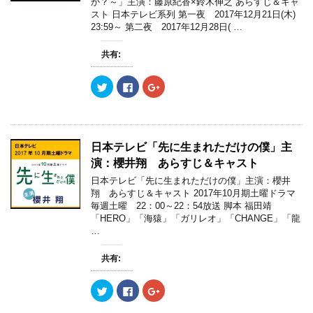
か？～」主演：藤原紀香×鈴木伸之 あらすじ＆キャ
有
ク
有
(
リ
(
スト 日本テレビ系列 第一夜 2017年12月21日(木)
新
ッ
新
23:59～ 第二夜 2017年12月28日( …
し
ク
し
い
し
い
ウ
て
ウ
ィ
く
ィ
共有:
ン
だ
ン
ド
さ
ド
ウ
い
ウ
ク
F
ク
で
(
で
リ
a
リ
開
新
開
ッ
c
ッ
き
し
き
ク
e
ク
ま
い
ま
し
b
し
す
ウ
す
て
o
て
)
ィ
)
T
o
G
ン
w
k
o
ド
日本テレビ「先に生まれただけの僕」主
i
で
o
ウ
t
共
g
で
演：櫻井翔 あらすじ＆キャスト
t
有
l
開
e
す
e
き
日本テレビ「先に生まれただけの僕」主演：櫻井
r
る
+
ま
翔 あらすじ＆キャスト 2017年10月期土曜ドラマ
で
に
で
す
共
は
共
)
毎週土曜 22：00～22：54放送 脚本 福田靖
有
ク
有
「HERO」「海猿」「ガリレオ」「CHANGE」「龍
(
リ
(
新
ッ
新
…
し
ク
し
い
し
い
ウ
て
ウ
共有:
ィ
く
ィ
ン
だ
ン
ド
さ
ド
ウ
い
ウ
ク
F
ク
で
(
で
リ
a
リ
開
新
開
ッ
c
ッ
き
し
き