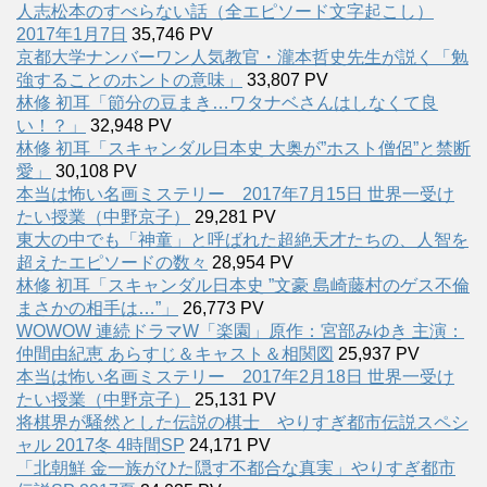
人志松本のすべらない話（全エピソード文字起こし）
2017年1月7日
35,746 PV
京都大学ナンバーワン人気教官・瀧本哲史先生が説く「勉
強することのホントの意味」
33,807 PV
林修 初耳「節分の豆まき…ワタナベさんはしなくて良
い！？」
32,948 PV
林修 初耳「スキャンダル日本史 大奥が”ホスト僧侶”と禁断
愛」
30,108 PV
本当は怖い名画ミステリー 2017年7月15日 世界一受け
たい授業（中野京子）
29,281 PV
東大の中でも「神童」と呼ばれた超絶天才たちの、人智を
超えたエピソードの数々
28,954 PV
林修 初耳「スキャンダル日本史 ”文豪 島崎藤村のゲス不倫
まさかの相手は…”」
26,773 PV
WOWOW 連続ドラマW「楽園」原作：宮部みゆき 主演：
仲間由紀恵 あらすじ＆キャスト＆相関図
25,937 PV
本当は怖い名画ミステリー 2017年2月18日 世界一受け
たい授業（中野京子）
25,131 PV
将棋界が騒然とした伝説の棋士 やりすぎ都市伝説スペシ
ャル 2017冬 4時間SP
24,171 PV
「北朝鮮 金一族がひた隠す不都合な真実」やりすぎ都市