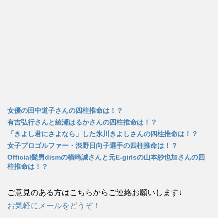
女優の田中道子さんの四柱推命は！？
有吉弘行さんと綾瀬はるかさんの四柱推命は！？
「きよし君にさよなら」した氷川きよしさんの四柱推命は！？
女子プロゴルファー・渋野日向子選手の四柱推命は！？
Official髭男dismの楢崎誠さんと元E-girlsの山本紗也加さんの四
柱推命は！？
ご意見のある方はこちらからご連絡お願いします↓
お気軽にメールをどうぞ！