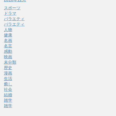
スポーツ
ドラマ
バラエティ
バラエティ
人物
健康
名画
名言
感動
映画
未分類
歴史
漫画
生活
癒し
社会
結婚
雑学
雑学