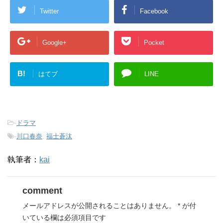
き
Twitter
Facebook
ま
す
)
Google+
Pocket
B!
はてブ
LINE
-
ドラマ
-
川口春奈
,
福士蒼汰
執筆者：
kai
comment
メールアドレスが公開されることはありません。
*
が付
いている欄は必須項目です