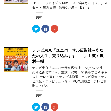
TBS ドラマイズム MBS 2018年4月22日（日）ス
タート 毎週日曜 深夜0：50～ TBS 2 …
共有:
ク
F
ク
リ
a
リ
ッ
c
ッ
ク
e
ク
し
b
し
て
o
て
T
o
G
w
k
o
テレビ東京「ユニバーサル広告社～あな
i
で
o
t
共
g
たの人生、売り込みます！～」主演：沢
t
有
l
e
す
e
村一樹
r
る
+
で
に
で
テレビ東京「ユニバーサル広告社～あなたの人生、
共
は
共
売り込みます！～」主演：沢村一樹 あらすじ＆キャ
有
ク
有
(
リ
(
スト テレビ東京・テレビ北海道・テレビ愛知・テレ
新
ッ
新
ビ大阪・テレビせとうち・TVQ九州放送・テレビ和
し
ク
し
い
し
い
歌山・びわ …
ウ
て
ウ
ィ
く
ィ
ン
だ
ン
共有:
ド
さ
ド
ウ
い
ウ
で
(
で
開
新
開
ク
F
ク
き
し
き
リ
a
リ