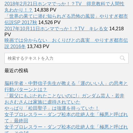
2018年2月21日ホンマでっか！？TV 得意教科で人間性
丸わかり！？
14,838 PV
「世界の果てに潜む知られざる恐怖の風習」やりすぎ都市
伝説SP 2017秋
14,526 PV
2017年10月11日ホンマでっか！？TV キレる女
14,218
PV
映画では分からない おくりびとの真実 やりすぎ都市伝
説 2016冬
13,743 PV
最近の投稿
脳科学者・中野信子先生が教える「運のいい人」の思考と
行動パターンとは？
「親父にもぶたれたことないのに!」ガンダム芸人・若井
おさむさんは家族に虐待されていた
やっぱり「松田聖子」は強運を持っていた！
女子プロレスラー・ダンプ松本の壮絶人生「極悪と呼ばれ
て」最終回
女子プロレスラー・ダンプ松本の壮絶人生「極悪と呼ばれ