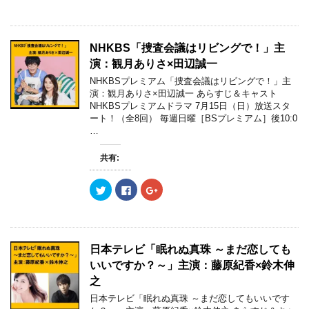
ま
い
ま
ッ
c
ッ
す
ウ
す
ク
e
ク
)
ィ
)
し
b
し
ン
て
o
て
ド
T
o
G
ウ
w
k
o
NHKBS「捜査会議はリビングで！」主
で
i
で
o
開
t
共
g
演：観月ありさ×田辺誠一
き
t
有
l
ま
e
す
e
NHKBSプレミアム「捜査会議はリビングで！」主
す
r
る
+
)
演：観月ありさ×田辺誠一 あらすじ＆キャスト
で
に
で
共
は
共
NHKBSプレミアムドラマ 7月15日（日）放送スタ
有
ク
有
ート！（全8回） 毎週日曜［BSプレミアム］後10:0
(
リ
(
新
ッ
新
…
し
ク
し
い
し
い
ウ
て
ウ
共有:
ィ
く
ィ
ン
だ
ン
ド
さ
ド
ウ
い
ウ
ク
F
ク
で
(
で
リ
a
リ
開
新
開
ッ
c
ッ
き
し
き
ク
e
ク
ま
い
ま
し
b
し
す
ウ
す
て
o
て
)
ィ
)
T
o
G
ン
w
k
o
日本テレビ「眠れぬ真珠 ～まだ恋しても
ド
i
で
o
ウ
t
共
g
いいですか？～」主演：藤原紀香×鈴木伸
で
t
有
l
開
e
す
e
之
き
r
る
+
ま
で
に
で
日本テレビ「眠れぬ真珠 ～まだ恋してもいいです
す
共
は
共
)