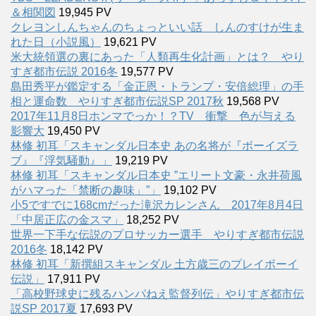
＆相関図
19,945 PV
クレヨンしんちゃんのちょっといい話 しんのすけが生ま
れた日（小説風）
19,621 PV
米大統領選の裏にあった「人類再生化計画」とは？ やり
すぎ都市伝説 2016冬
19,577 PV
島田秀平が鑑定する「金正恩・トランプ・安倍総理」の手
相と運命数 やりすぎ都市伝説SP 2017秋
19,568 PV
2017年11月8日ホンマでっか！？TV 衝撃 色が与える
影響大
19,450 PV
林修 初耳「スキャンダル日本史 あの名将が『ボーイズラ
ブ』『浮気騒動』」
19,219 PV
林修 初耳「スキャンダル日本史 ”エリート文豪・永井荷風
がハマった「禁断の趣味」”」
19,102 PV
小5ですでに168cmだった滝沢カレンさん 2017年8月4日
「中居正広の金スマ」
18,252 PV
世界一下手な伝説のプロサッカー選手 やりすぎ都市伝説
2016冬
18,142 PV
林修 初耳「新撰組スキャンダル 土方歳三のプレイボーイ
伝説」
17,911 PV
「高校野球史に残るハンパねえ監督列伝」やりすぎ都市伝
説SP 2017夏
17,693 PV