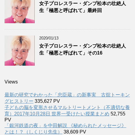
女子プロレスラー・ダンプ松本の壮絶人
生「極悪と呼ばれて」最終回
2020/01/13
女子プロレスラー・ダンプ松本の壮絶人
生「極悪と呼ばれて」その16
Views
最新の研究でわかった「忠臣蔵」の新事実 古舘トーキン
グヒストリー
335,627 PV
子どもの脳を変形させるマルトリートメント（不適切な養
育）2017年10月28日 世界一受けたい授業まとめ
52,755
PV
「銀河鉄道の夜」を中田解説 《秘められたメッセージ》
とは！？（しくじり先生）
38,609 PV