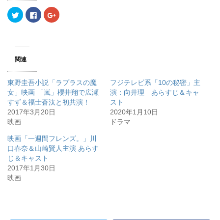
ク
F
ク
リ
a
リ
ッ
c
ッ
ク
e
ク
し
b
し
て
o
て
T
o
G
w
k
o
関連
i
で
o
t
共
g
t
有
l
e
す
e
東野圭吾小説「ラプラスの魔
フジテレビ系「10の秘密」主
r
る
+
で
に
で
女」映画 「嵐」櫻井翔で広瀬
演：向井理 あらすじ＆キャ
共
は
共
すず＆福士蒼汰と初共演！
有
ク
有
スト
(
リ
(
2017年3月20日
2020年1月10日
新
ッ
新
し
ク
し
映画
ドラマ
い
し
い
ウ
て
ウ
ィ
く
ィ
映画「一週間フレンズ。」川
ン
だ
ン
口春奈＆山崎賢人主演 あらす
ド
さ
ド
ウ
い
ウ
じ＆キャスト
で
(
で
開
新
開
2017年1月30日
き
し
き
映画
ま
い
ま
す
ウ
す
)
ィ
)
ン
ド
ウ
で
開