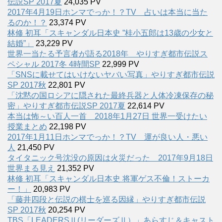
伝説SP 2017夏
24,035 PV
2017年4月19日ホンマでっか！？TV 占いは本当に当た
るのか！？
23,374 PV
林修 初耳「スキャンダル日本史 ”桂小五郎は13歳の少女と
結婚”」
23,229 PV
世界一当たる予言者が語る2018年 やりすぎ都市伝説ス
ペシャル 2017冬 4時間SP
22,999 PV
「SNSに載せてはいけないヤバい写真」やりすぎ都市伝説
SP 2017秋
22,801 PV
「沈黙の国ロシアに隠された最終兵器と人体冷凍保存の秘
密」やりすぎ都市伝説SP 2017夏
22,614 PV
本当は怖～い百人一首 2018年1月27日 世界一受けたい
授業まとめ
22,198 PV
2017年1月11日ホンマでっか！？TV 運が良い人・悪い
人
21,450 PV
タイタニック号沈没の原因は火災だった 2017年9月18日
世界まる見え
21,352 PV
林修 初耳「スキャンダル日本史 将軍ゲス不倫！ストーカ
ー！」
20,983 PV
「藤井四段と伝説の棋士を巡る因縁」やりすぎ都市伝説
SP 2017秋
20,254 PV
TBS「LEADERSⅡ(リーダーズⅡ）」あらすじ＆キャスト