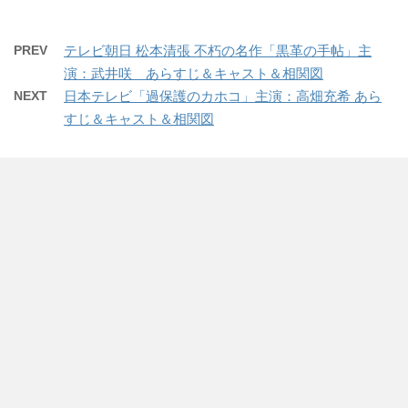
ク
e
ク
ま
い
ま
し
b
し
す
ウ
す
て
o
て
)
ィ
)
T
o
G
ン
w
k
o
PREV
テレビ朝日 松本清張 不朽の名作「黒革の手帖」主
ド
i
で
o
ウ
t
共
g
演：武井咲 あらすじ＆キャスト＆相関図
で
t
有
l
開
e
す
e
NEXT
日本テレビ「過保護のカホコ」主演：高畑充希 あら
き
r
る
+
ま
で
に
で
すじ＆キャスト＆相関図
す
共
は
共
)
有
ク
有
(
リ
(
新
ッ
新
し
ク
し
い
し
い
ウ
て
ウ
ィ
く
ィ
ン
だ
ン
ド
さ
ド
ウ
い
ウ
で
(
で
開
新
開
き
し
き
ま
い
ま
す
ウ
す
)
ィ
)
ン
ド
ウ
で
開
き
ま
す
)