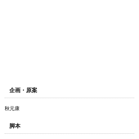
企画・原案
秋元康
脚本