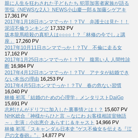
親に人生を狂わされた子どもたち 犯罪加害者家族が語る
苦悩《NEWSな2人》NEWS小山慶一郎＆加藤シゲアキ
17,361 PV
2017年1月18日ホンマでっか！？TV 弁護士は見た！！
泥沼不倫ランキング
17,332 PV
坂本龍馬暗殺の真犯人は○○○○！？「林修の今でしょ講
座」
17,260 PV
2017年10月11日ホンマでっか！？TV 不倫に走る女
17,162 PV
2017年1月25日ホンマでっか！？TV 腹黒い人 人間性診
断
16,984 PV
2017年4月12日ホンマでっか！？TV アナタが結婚でき
ない本当の理由
16,253 PV
2017年4月5日ホンマでっか！？TV 春の危ない習慣
16,040 PV
林修 初耳「結婚のための心理学」メンタリストDaiGo
15,691 PV
志村けんがドリフに加入した裏事情とは！？
15,607 PV
NHK総合「神様からひと言 ～なにわ お客様相談室物語
～」主演：小出恵介 あらすじ＆キャスト
14,966 PV
林修 初耳「スキャンダル日本史 ”ゲス不倫女を伝える『江
戸の文春砲』”」
14,877 PV