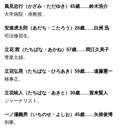
風見忠行（かざみ・ただゆき）45歳……鈴木浩介
大学病院・准教授。
安達虎太郎（あだち・こたろう）26歳……白洲 迅
司法修習生。
立花 茜（たちばな・あかね）57歳……岡江久美子
専業主婦。
立花弘晃（たちばな・ひろあき）59歳……遠藤憲一
検事正。
立花暁人（たちばな・あきと）30歳……賀来賢人
ジャーナリスト。
一ノ瀬義男（いちのせ・よしお）45歳……矢柴俊博
刑事。