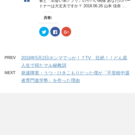
者と「出会い系アプリ」のヤバい関係 あなたのパー
有
ク
有
す
トナーは大丈夫ですか？ 2018.06.26 山本 佳奈 …
(
リ
(
)
新
ッ
新
し
ク
し
い
し
い
共有:
ウ
て
ウ
ィ
く
ィ
ン
だ
ン
ク
F
ク
ド
さ
ド
リ
a
リ
ウ
い
ウ
ッ
c
ッ
で
(
で
ク
e
ク
開
新
開
し
b
し
き
し
き
て
o
て
ま
い
ま
T
o
G
す
ウ
す
w
k
o
)
ィ
)
PREV
2018年5月2日ホンマでっか！？TV 壮絶！！どん底
i
で
o
ン
t
共
g
ド
人生で得たマル秘教訓
t
有
l
ウ
e
す
e
で
NEXT
発達障害・うつ・ひきこもりだった僕が「不登校中退
r
る
+
開
で
に
で
き
者専門進学塾」を作った理由
共
は
共
ま
有
ク
有
す
(
リ
(
)
新
ッ
新
し
ク
し
い
し
い
ウ
て
ウ
ィ
く
ィ
ン
だ
ン
ド
さ
ド
ウ
い
ウ
で
(
で
開
新
開
き
し
き
ま
い
ま