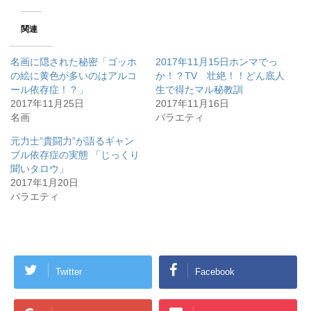
て
o
て
T
o
G
w
k
o
関連
i
で
o
t
共
g
t
有
l
e
す
e
名画に隠された秘密「ゴッホ
2017年11月15日ホンマでっ
r
る
+
で
に
で
の絵に黄色が多いのはアルコ
か！？TV 壮絶！！どん底人
共
は
共
ール依存症！？」
有
ク
有
生で得たマル秘教訓
(
リ
(
2017年11月25日
2017年11月16日
新
ッ
新
し
ク
し
名画
バラエティ
い
し
い
ウ
て
ウ
ィ
く
ィ
元力士”貴闘力”が語るギャン
ン
だ
ン
ブル依存症の実態 「じっくり
ド
さ
ド
ウ
い
ウ
聞いタロウ」
で
(
で
開
新
開
2017年1月20日
き
し
き
バラエティ
ま
い
ま
す
ウ
す
)
ィ
)
ン
ド
ウ
で
開
き
Twitter
Facebook
ま
す
)