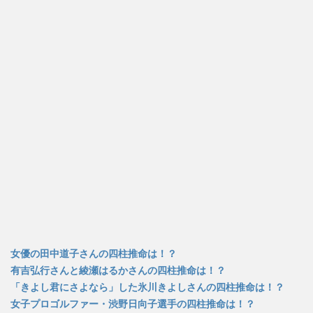
す
ウ
す
)
ィ
)
ン
ド
ウ
で
開
き
ま
す
)
女優の田中道子さんの四柱推命は！？
有吉弘行さんと綾瀬はるかさんの四柱推命は！？
「きよし君にさよなら」した氷川きよしさんの四柱推命は！？
女子プロゴルファー・渋野日向子選手の四柱推命は！？