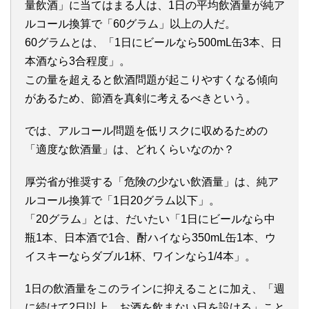
量飲酒」に当てはまる人は、1日の平均飲酒量が純ア
ルコール換算で「60グラム」以上の人だ。
60グラムとは、「1日にビールなら500mL缶3本、日
本酒なら3合程度」。
この量を超えると飲酒問題が起こりやすくなる傾向
があるため、節酒を真剣に考えるべきという。
では、アルコール問題を低リスクに収めるための
「適度な飲酒量」は、どれくらいなのか？
厚労省が推奨する「危険の少ない飲酒量」は、純ア
ルコール換算で「1日20グラム以下」。
「20グラム」とは、だいたい「1日にビールなら中
瓶1本、日本酒で1合、酎ハイなら350mL缶1本、ウ
イスキーならダブル1杯、ワインなら1/4本」。
1日の飲酒量をこのラインに抑えることに加え、「週
に続けて2日以上、お酒を飲まない日を設ける」こと