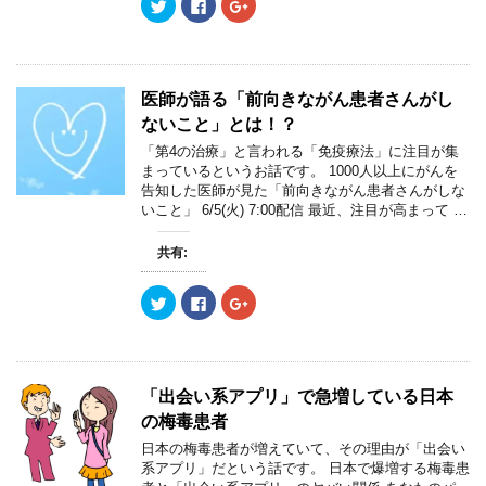
ク
F
ク
リ
a
リ
ッ
c
ッ
ク
e
ク
し
b
し
て
o
て
T
o
G
w
k
o
医師が語る「前向きながん患者さんがし
i
で
o
t
共
g
ないこと」とは！？
t
有
l
e
す
e
「第4の治療」と言われる「免疫療法」に注目が集
r
る
+
まっているというお話です。 1000人以上にがんを
で
に
で
共
は
共
告知した医師が見た「前向きながん患者さんがしな
有
ク
有
いこと」 6/5(火) 7:00配信 最近、注目が高まって …
(
リ
(
新
ッ
新
し
ク
し
い
し
い
共有:
ウ
て
ウ
ィ
く
ィ
ン
だ
ン
ク
F
ク
ド
さ
ド
リ
a
リ
ウ
い
ウ
ッ
c
ッ
で
(
で
ク
e
ク
開
新
開
し
b
し
き
し
き
て
o
て
ま
い
ま
T
o
G
す
ウ
す
w
k
o
)
ィ
)
「出会い系アプリ」で急増している日本
i
で
o
ン
t
共
g
ド
の梅毒患者
t
有
l
ウ
e
す
e
で
日本の梅毒患者が増えていて、その理由が「出会い
r
る
+
開
系アプリ」だという話です。 日本で爆増する梅毒患
で
に
で
き
共
は
共
ま