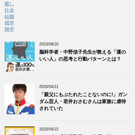
癒し
社会
結婚
雑学
雑学
2023/09/20
脳科学者・中野信子先生が教える「運の
いい人」の思考と行動パターンとは？
2020/04/21
「親父にもぶたれたことないのに!」ガン
ダム芸人・若井おさむさんは家族に虐待
されていた
2020/04/15