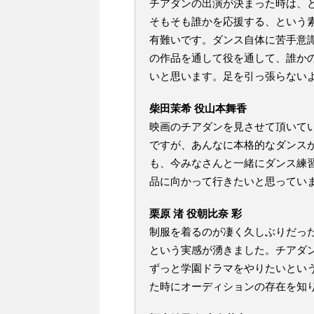
チアダンの出演が決まった時は、
そもそも誰かを応援する、という
有難いです。ダンス自体に苦手意
の作品を通して役を通して、誰か
いと思います。足を引っ張らない
柴田茉希 役山本舞香
映画のチアダンを見させて頂いて
ですが、あんなに本格的なダンス
も、今みなさんと一緒にダンス練
品に向かって行きたいと思ってい
栗原 渚 役朝比奈 彩
制服を着るのが凄く久しぶりだっ
という実感が湧きました。チアダ
ずっと学園ドラマをやりたいとい
た時にオーディションの存在を知