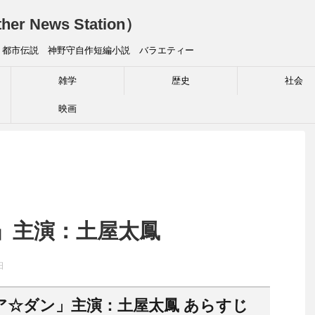
News Station）
 都市伝説 神野守自作短編小説 バラエティー
雑学
歴史
社会
映画
ン」主演：土屋太鳳
日
ア☆ダン」主演：土屋太鳳 あらすじ