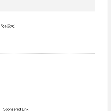
15分拡大）
Sponsered Link