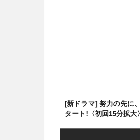
[新ドラマ] 努力の先に、
タート!〈初回15分拡大