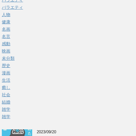
バラエティ
バラエティ
人物
健康
名画
名言
感動
映画
未分類
歴史
漫画
生活
癒し
社会
結婚
雑学
雑学
2023/09/20