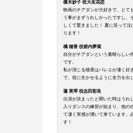
榎木妙子 役大友花恋
映画のチアダンが大好きで、とて
う事がまずうれしかったですし、
しくて驚きました！ 夏に笑って
ります！
橘 穂香 役箭内夢菜
自分がチアダンという素晴らしい
です。
私が演じる穂香はバレエが凄く好
で、役に生かせるように全力を出
蓮 実琴 役志田彩良
出演が決まったと聞いた時はうれ
入りダンスの練習が始まり、他の
て凄く実感が湧いて来ています。
す！