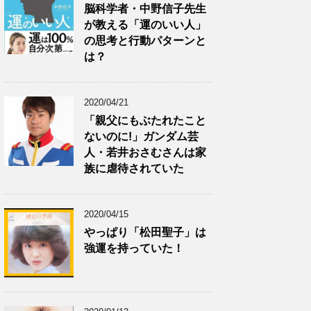
脳科学者・中野信子先生
が教える「運のいい人」
の思考と行動パターンと
は？
2020/04/21
「親父にもぶたれたこと
ないのに!」ガンダム芸
人・若井おさむさんは家
族に虐待されていた
2020/04/15
やっぱり「松田聖子」は
強運を持っていた！