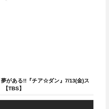
夢がある!!『チア☆ダン』7/13(金)ス
〉【TBS】