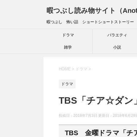
暇つぶし読み物サイト（Another 
暇つぶし 怖い話 ショートショートストーリー
ドラマ
バラエティ
雑学
小説
HOME
>
ドラマ
>
ドラマ
TBS「チア☆ダ
投稿日：2018年7月3日 更新日：
2018年6月29
TBS 金曜ドラマ「チ