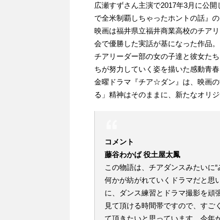
広瀬すずさん主演で2017年3月に公
で全米制覇しちゃったホントの話』の
映画は福井県立福井商業高校のチアリー
会で優勝した実話が基になった作品。
チアリーダー部の女の子達と彼女たち
ちが努力していく姿を描いた感動青春
金曜ドラマ『チア☆ダン』は、映画の
る」精神はそのままに、新たなオリジ
コメント
藤谷わかば 役土屋太鳳
この物語は、チアダンスみたいに“
何かが紡がれていくドラマだと思
に、ダンス練習とドラマ撮影を頑
見て頂ける時間帯ですので、すご
て頂きたいと思っています。今年