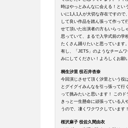
時はやっとみんなに会える！とい
いに1人1人が大切な存在ですので
して良い作品を踏ん張って作って
せて頂いた出演者の方もいらっし
思っていて、まるで入学式前の学
たくさん踊りたいと思っています
有し、「JETS」のようなチーム
みにしてください！よろしくお願
桐生汐里 役石井杏奈
今回演じさせて頂く汐里という役
とグイグイみんなを引っ張って行
って挑みたいと思います！ この
きっと一生懸命に頑張っている人
うので、凄くワクワクしています
桜沢麻子 役佐久間由衣