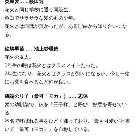
粟屋麦……桜田通
花火と同じ学校に通う同級生。
色白でサラサラな髪の毛の少年。
花火とは面識が無かったが、ある理由から知り合いにな
る。
絵鳩早苗……池上紗理依
花火の友人。
1年生の時は花火とはクラスメイトだった。
2年生になり、花火とはクラスが別々になるが、今も一緒
にお昼を食べるなど仲が良い。
鴎端のり子（最可「モカ」）……志保
麦の幼馴染で、彼を「王子様」と呼び、好意を寄せてい
る。
本名で呼ばれる事をひどく嫌っており、”最も可愛い”と書
いて「最可（モカ）」を自称している。