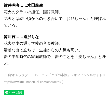
鐘井鳴海……水田航生
花火のクラスの担任。国語教師。
花火とは幼い頃からの付き合いで「お兄ちゃん」と呼ばれ
ている。
皆川茜……逢沢りな
花火や麦の通う学校の音楽教師。
清楚な出で立ちで、生徒からの人気も高い。
麦の中学時代の家庭教師で、麦のことを「麦ちゃん」と呼
ぶ。
[出典:キャラクター TVアニメ「クズの本懐」（オフィシャルサイト >
http://www.kuzunohonkai.com/character/ ]