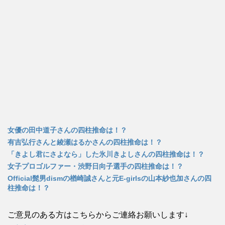
き
ま
す
)
女優の田中道子さんの四柱推命は！？
有吉弘行さんと綾瀬はるかさんの四柱推命は！？
「きよし君にさよなら」した氷川きよしさんの四柱推命は！？
女子プロゴルファー・渋野日向子選手の四柱推命は！？
Official髭男dismの楢崎誠さんと元E-girlsの山本紗也加さんの四
柱推命は！？
ご意見のある方はこちらからご連絡お願いします↓