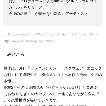
提供・プロデュースによる4thシングル「フラレガイ
ガール」をリリース。
今後の活動に目が離せない新次元アーティスト！
[出典:ミュージック TVアニメ「クズの本懐」（オフィシャルサイト >
http://www.kuzunohonkai.com/music/ ]
みどころ
原作は、月刊「ビッグガンガン」（スクウェア・エニック
ス刊）にて連載中の、横槍メンゴさん原作の漫画「クズの
本懐」。
高校2年生の安楽岡花火（やすらおか はなび）と粟屋麦
（あわや むぎ）のカップルの、一途でありながら歪んで
いく恋愛模様を描いていきます。