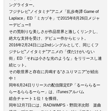
ングライター。
フジテレビ“ノイタミナ”アニメ「乱歩奇譚 Game of
Laplace」ED「ミカヅキ」で2015年8月26日メジャ
ーデビュー!!
その荒削りな美しさが作品世界と激しくリンクし、
絶大な支持を受け、デビュー作からヒット。
2016年2月24日には2ndシングルとして、同じくフ
ジテレビ”ノイタミナ”アニメの「僕だけがいない
街」ED「それは小さな光のような」をリリースし連
続ヒット。
その歌世界と存在に共鳴する“さユりマニア”が続出
中！
同年6月24日リリースの配信限定EP「るーららるー
らーるららるーらー」は、iTunesアルバム
総合チャート１位！を獲得。
同年12月7日には、RADWIMPS・野田洋次郎 楽曲