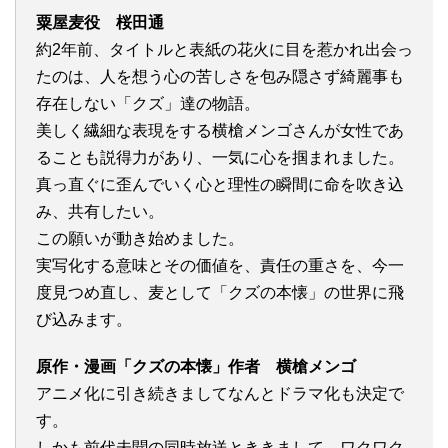
粟屋麦役 桜田通
約2年前、タイトルと表紙の花火に目を惹かれ出会っ
たのは、人を想う心の苦しさを包み隠さず綺麗事も
存在しない「クズ」達の物語。
美しく繊細な表現をする横槍メンゴさんが女性であ
ることも説得力があり、一気に心を掴まれました。
真っ直ぐに歪んでいく心と理性の瞬間に命を吹き込
み、共有したい。
この願いが動き始めました。
実写化する意味とその価値を、責任の重さを、今一
度見つめ直し、麦として「クズの本懐」の世界に飛
び込みます。
原作・漫画「クズの本懐」作者 横槍メンゴ
アニメ化に引き続きましてなんとドラマ化も決定で
す。
しかも前代未聞の同時放送とききまして、ワクワク