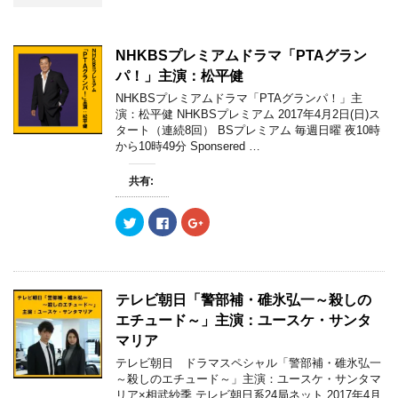
NHKBSプレミアムドラマ「PTAグラン
パ！」主演：松平健
NHKBSプレミアムドラマ「PTAグランパ！」主
演：松平健 NHKBSプレミアム 2017年4月2日(日)ス
タート（連続8回） BSプレミアム 毎週日曜 夜10時
から10時49分 Sponsered …
共有:
ク
F
ク
リ
a
リ
ッ
c
ッ
ク
e
ク
し
b
し
て
o
て
T
o
G
w
k
o
テレビ朝日「警部補・碓氷弘一～殺しの
i
で
o
t
共
g
エチュード～」主演：ユースケ・サンタ
t
有
l
e
す
e
マリア
r
る
+
で
に
で
テレビ朝日 ドラマスペシャル「警部補・碓氷弘一
共
は
共
～殺しのエチュード～」主演：ユースケ・サンタマ
有
ク
有
(
リ
(
リア×相武紗季 テレビ朝日系24局ネット 2017年4月