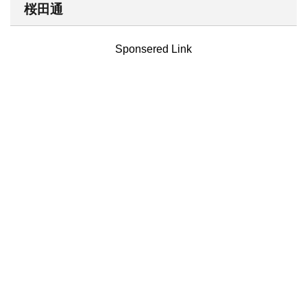
桜田通
Sponsered Link