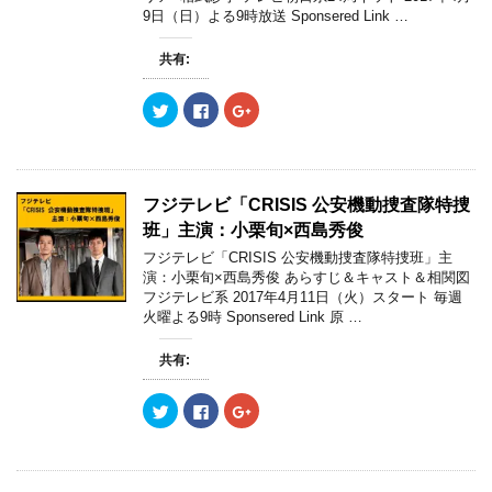
新
ッ
新
9日（日）よる9時放送 Sponsered Link …
し
ク
し
い
し
い
ウ
て
ウ
ィ
く
ィ
共有:
ン
だ
ン
ド
さ
ド
ウ
い
ウ
ク
F
ク
で
(
で
リ
a
リ
開
新
開
ッ
c
ッ
き
し
き
ク
e
ク
ま
い
ま
し
b
し
す
ウ
す
て
o
て
)
ィ
)
T
o
G
ン
w
k
o
ド
フジテレビ「CRISIS 公安機動捜査隊特捜
i
で
o
ウ
t
共
g
で
班」主演：小栗旬×西島秀俊
t
有
l
開
e
す
e
き
フジテレビ「CRISIS 公安機動捜査隊特捜班」主
r
る
+
ま
演：小栗旬×西島秀俊 あらすじ＆キャスト＆相関図
で
に
で
す
共
は
共
)
フジテレビ系 2017年4月11日（火）スタート 毎週
有
ク
有
火曜よる9時 Sponsered Link 原 …
(
リ
(
新
ッ
新
し
ク
し
い
し
い
共有:
ウ
て
ウ
ィ
く
ィ
ン
だ
ン
ク
F
ク
ド
さ
ド
リ
a
リ
ウ
い
ウ
ッ
c
ッ
で
(
で
ク
e
ク
開
新
開
し
b
し
き
し
き
て
o
て
ま
い
ま
T
o
G
す
ウ
す