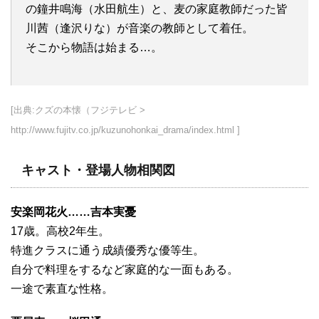
の鐘井鳴海（水田航生）と、麦の家庭教師だった皆
川茜（逢沢りな）が音楽の教師として着任。
そこから物語は始まる…。
[出典:クズの本懐（フジテレビ >
http://www.fujitv.co.jp/kuzunohonkai_drama/index.html ]
キャスト・登場人物相関図
安楽岡花火……吉本実憂
17歳。高校2年生。
特進クラスに通う成績優秀な優等生。
自分で料理をするなど家庭的な一面もある。
一途で素直な性格。