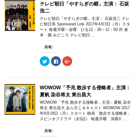
w
k
o
)
ィ
)
テレビ朝日「やすらぎの郷」主演： 石坂
i
で
o
ン
t
共
g
ド
浩二
t
有
l
ウ
e
す
e
で
テレビ朝日「やすらぎの郷」主演： 石坂浩二 テレ
r
る
+
開
ビ朝日系 Sponsered Link 2017年4月3日（月）スタ
で
に
で
き
共
は
共
ま
ート 毎週月曜～金曜 ひる12：30～12：50 作 倉
有
ク
有
す
本 聰 みどころ テレビ朝日 …
(
リ
(
)
新
ッ
新
し
ク
し
い
し
い
共有:
ウ
て
ウ
ィ
く
ィ
ン
だ
ン
ク
F
ク
ド
さ
ド
リ
a
リ
ウ
い
ウ
ッ
c
ッ
で
(
で
ク
e
ク
開
新
開
し
b
し
き
し
き
て
o
て
ま
い
ま
T
o
G
す
ウ
す
w
k
o
)
ィ
)
WOWOW「予兆 散歩する侵略者」主演：
i
で
o
ン
t
共
g
ド
夏帆 染谷将太 東出昌大
t
有
l
ウ
e
す
e
で
WOWOW「予兆 散歩する侵略者」主演：夏帆 染谷
r
る
+
開
将太 東出昌大 あらすじ＆キャスト WOWOW 2017
で
に
で
き
共
は
共
ま
年9月18日（月）スタート 映画「散歩する侵略者」
有
ク
有
す
スピンオフドラマ（全5話） 毎週月曜 深夜0 …
(
リ
(
)
新
ッ
新
し
ク
し
い
し
い
共有:
ウ
て
ウ