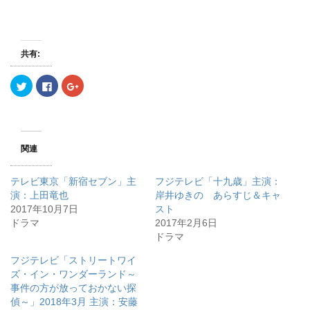
共有:
ク
F
ク
リ
a
リ
ッ
c
ッ
ク
e
ク
し
b
し
て
o
て
T
o
G
w
k
o
関連
i
で
o
t
共
g
t
有
l
e
す
e
テレビ東京「新宿セブン」主
フジテレビ「十九歳」主演：
r
る
+
で
に
で
演：上田竜也
岸井ゆきの あらすじ＆キャ
共
は
共
2017年10月7日
有
ク
有
スト
(
リ
(
ドラマ
2017年2月6日
新
ッ
新
し
ク
し
ドラマ
い
し
い
ウ
て
ウ
ィ
く
ィ
フジテレビ「ストリートワイ
ン
だ
ン
ズ・イン・ワンダーランド～
ド
さ
ド
ウ
い
ウ
事件の方が放っておかない探
で
(
で
開
新
開
偵～」2018年3月 主演：安藤
き
し
き