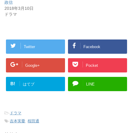
政信
ま
い
ま
す
ウ
す
2018年3月10日
)
ィ
)
ン
ドラマ
ド
ウ
で
開
き
ま
す
)
Twitter
Facebook
Google+
Pocket
B!
はてブ
LINE
-
ドラマ
-
吉本実憂
,
桜田通