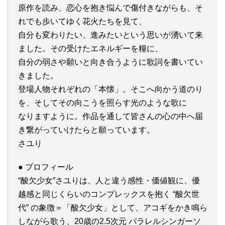
原作を読み、恋心を抱き悩んで傷付きながらも、そ
れでも歩いてゆく花火たちを見て、
自分も変わりたい、進みたいという思いが湧いて来
ました。その受けたエネルギーを糧に、
自分の弱さや願いと向き合うように歌詞を書いてい
きました。
登場人物それぞれの「本懐」。そこへ向かう道のり
を、そしてその向こうを照らす光のような歌に
なりますように。作品を通して皆さんの心の中へ届
き繋がっていけたらと願っています。
さユり
● プロフィール
“酸欠少女”さユりは、人と違う感性・価値観に、優
越感と同じくらいのコンプレックスを抱く “酸欠世
代” の象徴＝「酸欠少女」として、アコギをかき鳴ら
しながら歌う、20歳の2.5次元 パラレルシンガーソ