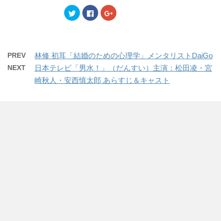
ィ
く
ィ
ン
だ
ン
ク
F
ク
ド
さ
ド
リ
a
リ
ウ
い
ウ
ッ
c
ッ
で
(
で
ク
e
ク
開
新
開
し
b
し
き
し
き
て
o
て
ま
い
ま
T
o
G
す
ウ
す
w
k
o
)
ィ
)
PREV
林修 初耳「結婚のための心理学」メンタリストDaiGo
i
で
o
ン
t
共
g
ド
NEXT
日本テレビ「男水！」（だんすい）主演：松田凌・宮
t
有
l
ウ
e
す
e
で
崎秋人・安西慎太郎 あらすじ＆キャスト
r
る
+
開
で
に
で
き
共
は
共
ま
有
ク
有
す
(
リ
(
)
新
ッ
新
し
ク
し
い
し
い
ウ
て
ウ
ィ
く
ィ
ン
だ
ン
ド
さ
ド
ウ
い
ウ
で
(
で
開
新
開
き
し
き
ま
い
ま
す
ウ
す
)
ィ
)
ン
ド
ウ
で
開