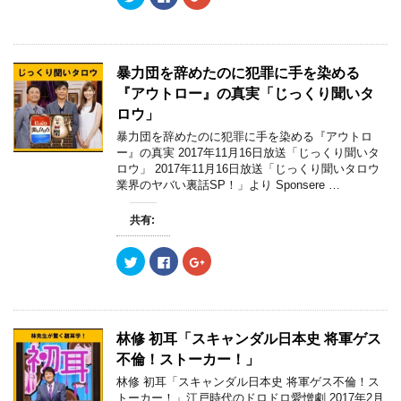
リ
a
リ
ッ
c
ッ
ク
e
ク
し
b
し
て
o
て
T
o
G
w
k
o
暴力団を辞めたのに犯罪に手を染める
i
で
o
t
共
g
『アウトロー』の真実「じっくり聞いタ
t
有
l
e
す
e
ロウ」
r
る
+
で
に
で
暴力団を辞めたのに犯罪に手を染める『アウトロ
共
は
共
ー』の真実 2017年11月16日放送「じっくり聞いタ
有
ク
有
(
リ
(
ロウ」 2017年11月16日放送「じっくり聞いタロウ
新
ッ
新
業界のヤバい裏話SP！」より Sponsere …
し
ク
し
い
し
い
ウ
て
ウ
ィ
く
ィ
共有:
ン
だ
ン
ド
さ
ド
ウ
い
ウ
ク
F
ク
で
(
で
リ
a
リ
開
新
開
ッ
c
ッ
き
し
き
ク
e
ク
ま
い
ま
し
b
し
す
ウ
す
て
o
て
)
ィ
)
T
o
G
ン
w
k
o
ド
林修 初耳「スキャンダル日本史 将軍ゲス
i
で
o
ウ
t
共
g
で
不倫！ストーカー！」
t
有
l
開
e
す
e
き
林修 初耳「スキャンダル日本史 将軍ゲス不倫！ス
r
る
+
ま
トーカー！」江戸時代のドロドロ愛憎劇 2017年2月
で
に
で
す