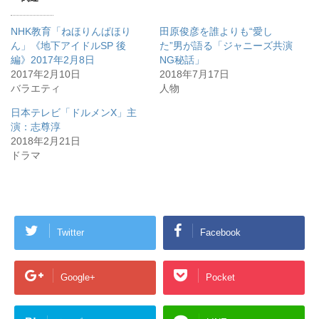
t
共
g
t
有
l
e
す
e
NHK教育「ねほりんぱほり
田原俊彦を誰よりも“愛し
r
る
+
で
に
で
ん」《地下アイドルSP 後
た”男が語る「ジャニーズ共演
共
は
共
編》2017年2月8日
有
ク
有
NG秘話」
(
リ
(
2017年2月10日
2018年7月17日
新
ッ
新
し
ク
し
バラエティ
人物
い
し
い
ウ
て
ウ
ィ
く
ィ
日本テレビ「ドルメンX」主
ン
だ
ン
演：志尊淳
ド
さ
ド
ウ
い
ウ
2018年2月21日
で
(
で
開
新
開
ドラマ
き
し
き
ま
い
ま
す
ウ
す
)
ィ
)
ン
ド
ウ
で
開
Twitter
Facebook
き
ま
す
)
Google+
Pocket