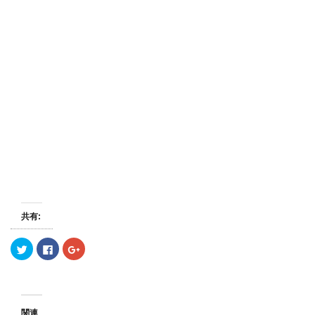
共有:
ク
F
ク
リ
a
リ
ッ
c
ッ
ク
e
ク
し
b
し
て
o
て
T
o
G
w
k
o
関連
i
で
o