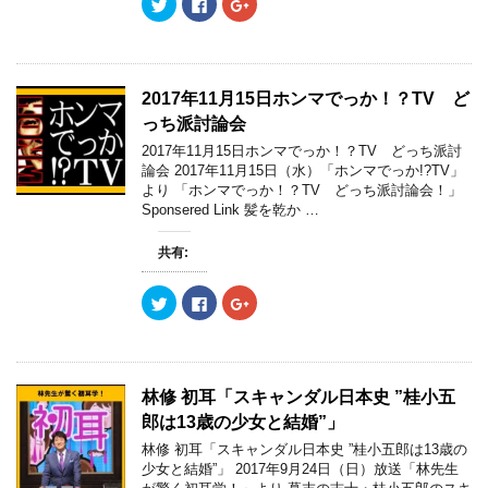
ク
F
ク
ド
さ
ド
リ
a
リ
ウ
い
ウ
ッ
c
ッ
で
(
で
ク
e
ク
開
新
開
し
b
し
き
し
き
て
o
て
ま
い
ま
T
o
G
す
ウ
す
w
k
o
)
ィ
)
2017年11月15日ホンマでっか！？TV ど
i
で
o
ン
t
共
g
ド
っち派討論会
t
有
l
ウ
e
す
e
で
2017年11月15日ホンマでっか！？TV どっち派討
r
る
+
開
論会 2017年11月15日（水）「ホンマでっか!?TV」
で
に
で
き
共
は
共
ま
より 「ホンマでっか！？TV どっち派討論会！」
有
ク
有
す
Sponsered Link 髪を乾か …
(
リ
(
)
新
ッ
新
し
ク
し
い
し
い
共有:
ウ
て
ウ
ィ
く
ィ
ン
だ
ン
ク
F
ク
ド
さ
ド
リ
a
リ
ウ
い
ウ
ッ
c
ッ
で
(
で
ク
e
ク
開
新
開
し
b
し
き
し
き
て
o
て
ま
い
ま
T
o
G
す
ウ
す
w
k
o
)
ィ
)
林修 初耳「スキャンダル日本史 ”桂小五
i
で
o
ン
t
共
g
ド
郎は13歳の少女と結婚”」
t
有
l
ウ
e
す
e
で
林修 初耳「スキャンダル日本史 ”桂小五郎は13歳の
r
る
+
開
少女と結婚”」 2017年9月24日（日）放送「林先生
で
に
で
き
共
は
共
ま