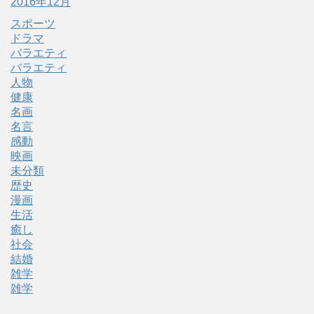
2016年12月
スポーツ
ドラマ
バラエティ
バラエティ
人物
健康
名画
名言
感動
映画
未分類
歴史
漫画
生活
癒し
社会
結婚
雑学
雑学