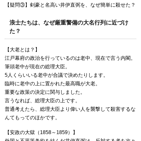
【疑問③】剣豪と名高い井伊直弼を、なぜ簡単に殺せた？
浪士たちは、なぜ厳重警備の大名行列に近づけ
た？
【大老とは？】
江戸幕府の政治を行っているのは老中、現在で言う内閣。
筆頭老中が現在の総理大臣。
5人くらいいる老中が合議で決めたりします。
臨時に老中の上に置かれた最高職が大老。
重要な政策の決定に関与しました。
言うなれば、総理大臣の上です。
普通考えたら、総理大臣より偉い人を襲撃して殺害するな
んてもってのほかです。
【安政の大獄（1858～1859）】
外国と不平等条約を結んだ井伊直弼は、反対する者を次々