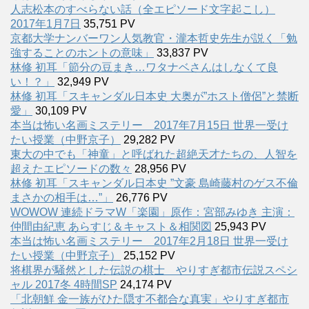
人志松本のすべらない話（全エピソード文字起こし）
2017年1月7日
35,751 PV
京都大学ナンバーワン人気教官・瀧本哲史先生が説く「勉
強することのホントの意味」
33,837 PV
林修 初耳「節分の豆まき…ワタナベさんはしなくて良
い！？」
32,949 PV
林修 初耳「スキャンダル日本史 大奥が”ホスト僧侶”と禁断
愛」
30,109 PV
本当は怖い名画ミステリー 2017年7月15日 世界一受け
たい授業（中野京子）
29,282 PV
東大の中でも「神童」と呼ばれた超絶天才たちの、人智を
超えたエピソードの数々
28,956 PV
林修 初耳「スキャンダル日本史 ”文豪 島崎藤村のゲス不倫
まさかの相手は…”」
26,776 PV
WOWOW 連続ドラマW「楽園」原作：宮部みゆき 主演：
仲間由紀恵 あらすじ＆キャスト＆相関図
25,943 PV
本当は怖い名画ミステリー 2017年2月18日 世界一受け
たい授業（中野京子）
25,152 PV
将棋界が騒然とした伝説の棋士 やりすぎ都市伝説スペシ
ャル 2017冬 4時間SP
24,174 PV
「北朝鮮 金一族がひた隠す不都合な真実」やりすぎ都市