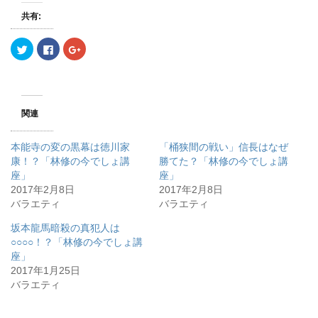
共有:
ク
F
ク
リ
a
リ
ッ
c
ッ
ク
e
ク
し
b
し
て
o
て
T
o
G
w
k
o
関連
i
で
o
t
共
g
t
有
l
e
す
e
本能寺の変の黒幕は徳川家
「桶狭間の戦い」信長はなぜ
r
る
+
で
に
で
康！？「林修の今でしょ講
勝てた？「林修の今でしょ講
共
は
共
座」
有
ク
有
座」
(
リ
(
2017年2月8日
2017年2月8日
新
ッ
新
し
ク
し
バラエティ
バラエティ
い
し
い
ウ
て
ウ
ィ
く
ィ
坂本龍馬暗殺の真犯人は
ン
だ
ン
○○○○！？「林修の今でしょ講
ド
さ
ド
ウ
い
ウ
座」
で
(
で
開
新
開
2017年1月25日
き
し
き
バラエティ
ま
い
ま
す
ウ
す
)
ィ
)
ン