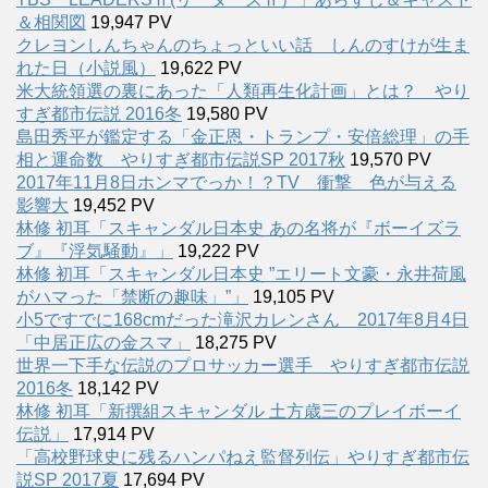
＆相関図
19,947 PV
クレヨンしんちゃんのちょっといい話 しんのすけが生ま
れた日（小説風）
19,622 PV
米大統領選の裏にあった「人類再生化計画」とは？ やり
すぎ都市伝説 2016冬
19,580 PV
島田秀平が鑑定する「金正恩・トランプ・安倍総理」の手
相と運命数 やりすぎ都市伝説SP 2017秋
19,570 PV
2017年11月8日ホンマでっか！？TV 衝撃 色が与える
影響大
19,452 PV
林修 初耳「スキャンダル日本史 あの名将が『ボーイズラ
ブ』『浮気騒動』」
19,222 PV
林修 初耳「スキャンダル日本史 ”エリート文豪・永井荷風
がハマった「禁断の趣味」”」
19,105 PV
小5ですでに168cmだった滝沢カレンさん 2017年8月4日
「中居正広の金スマ」
18,275 PV
世界一下手な伝説のプロサッカー選手 やりすぎ都市伝説
2016冬
18,142 PV
林修 初耳「新撰組スキャンダル 土方歳三のプレイボーイ
伝説」
17,914 PV
「高校野球史に残るハンパねえ監督列伝」やりすぎ都市伝
説SP 2017夏
17,694 PV