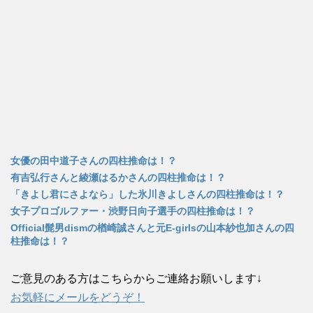
女優の田中道子さんの四柱推命は！？
有吉弘行さんと綾瀬はるかさんの四柱推命は！？
「きよし君にさよなら」した氷川きよしさんの四柱推命は！？
女子プロゴルファー・渋野日向子選手の四柱推命は！？
Official髭男dismの楢崎誠さんと元E-girlsの山本紗也加さんの四
柱推命は！？
ご意見のある方はこちらからご連絡お願いします↓
お気軽にメールをどうぞ！