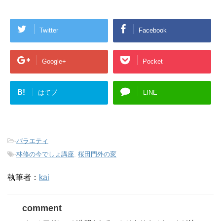
ド
ウ
で
開
き
Twitter
Facebook
ま
す
)
Google+
Pocket
B!
はてブ
LINE
-
バラエティ
-
林修の今でしょ講座
,
桜田門外の変
執筆者：
kai
comment