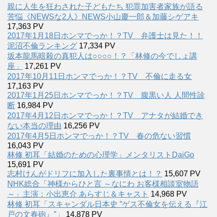
親に人生を狂わされた子どもたち 犯罪加害者家族が語る
苦悩《NEWSな2人》NEWS小山慶一郎＆加藤シゲアキ
17,363 PV
2017年1月18日ホンマでっか！？TV 弁護士は見た！！
泥沼不倫ランキング
17,334 PV
坂本龍馬暗殺の真犯人は○○○○！？「林修の今でしょ講
座」
17,261 PV
2017年10月11日ホンマでっか！？TV 不倫に走る女
17,163 PV
2017年1月25日ホンマでっか！？TV 腹黒い人 人間性診
断
16,984 PV
2017年4月12日ホンマでっか！？TV アナタが結婚でき
ない本当の理由
16,256 PV
2017年4月5日ホンマでっか！？TV 春の危ない習慣
16,043 PV
林修 初耳「結婚のための心理学」メンタリストDaiGo
15,691 PV
志村けんがドリフに加入した裏事情とは！？
15,607 PV
NHK総合「神様からひと言 ～なにわ お客様相談室物語
～」主演：小出恵介 あらすじ＆キャスト
14,968 PV
林修 初耳「スキャンダル日本史 ”ゲス不倫女を伝える『江
戸の文春砲』”」
14,878 PV