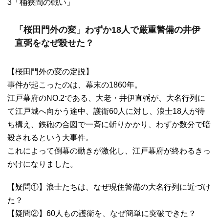
3「桶狭間の戦い」
「桜田門外の変」わずか18人で厳重警備の井伊
直弼をなぜ殺せた？
【桜田門外の変の定説】
事件が起こったのは、幕末の1860年。
江戸幕府のNO.2である、大老・井伊直弼が、大名行列に
て江戸城へ向かう途中、護衛60人に対し、浪士18人が待
ち構え、鉄砲の合図で一斉に斬りかかり、わずか数分で暗
殺されるという大事件。
これによって倒幕の動きが激化し、江戸幕府が終わるきっ
かけになりました。
【疑問①】浪士たちは、なぜ現住警備の大名行列に近づけ
た？
【疑問②】60人もの護衛を、なぜ簡単に突破できた？