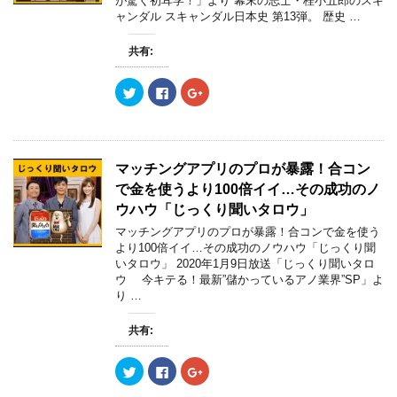
が驚く初耳学！」より 幕末の志士・桂小五郎のスキ
有
ク
有
す
ャンダル スキャンダル日本史 第13弾。 歴史 …
(
リ
(
)
新
ッ
新
し
ク
し
い
し
い
共有:
ウ
て
ウ
ィ
く
ィ
ン
だ
ン
ク
F
ク
ド
さ
ド
リ
a
リ
ウ
い
ウ
ッ
c
ッ
で
(
で
ク
e
ク
開
新
開
し
b
し
き
し
き
て
o
て
ま
い
ま
T
o
G
す
ウ
す
w
k
o
)
ィ
)
マッチングアプリのプロが暴露！合コン
i
で
o
ン
t
共
g
ド
で金を使うより100倍イイ…その成功のノ
t
有
l
ウ
e
す
e
で
ウハウ「じっくり聞いタロウ」
r
る
+
開
で
に
で
き
マッチングアプリのプロが暴露！合コンで金を使う
共
は
共
ま
より100倍イイ…その成功のノウハウ「じっくり聞
有
ク
有
す
(
リ
(
)
いタロウ」 2020年1月9日放送「じっくり聞いタロ
新
ッ
新
ウ 今キテる！最新”儲かっているアノ業界”SP」よ
し
ク
し
い
し
い
り …
ウ
て
ウ
ィ
く
ィ
ン
だ
ン
共有:
ド
さ
ド
ウ
い
ウ
で
(
で
開
新
開
ク
F
ク
き
し
き
リ
a
リ
ま
い
ま
ッ
c
ッ