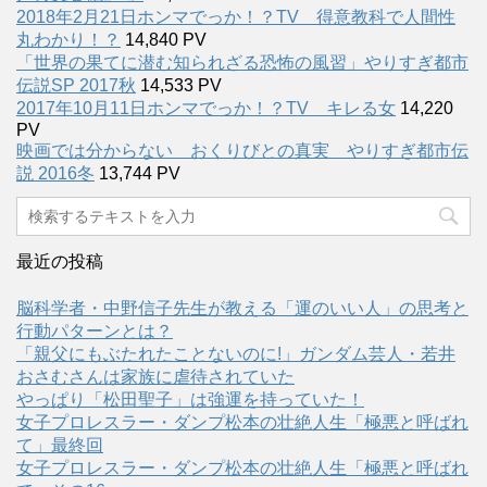
2018年2月21日ホンマでっか！？TV 得意教科で人間性
丸わかり！？
14,840 PV
「世界の果てに潜む知られざる恐怖の風習」やりすぎ都市
伝説SP 2017秋
14,533 PV
2017年10月11日ホンマでっか！？TV キレる女
14,220
PV
映画では分からない おくりびとの真実 やりすぎ都市伝
説 2016冬
13,744 PV
最近の投稿
脳科学者・中野信子先生が教える「運のいい人」の思考と
行動パターンとは？
「親父にもぶたれたことないのに!」ガンダム芸人・若井
おさむさんは家族に虐待されていた
やっぱり「松田聖子」は強運を持っていた！
女子プロレスラー・ダンプ松本の壮絶人生「極悪と呼ばれ
て」最終回
女子プロレスラー・ダンプ松本の壮絶人生「極悪と呼ばれ