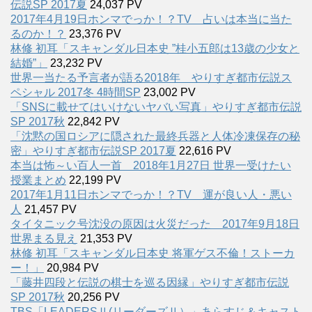
伝説SP 2017夏
24,037 PV
2017年4月19日ホンマでっか！？TV 占いは本当に当た
るのか！？
23,376 PV
林修 初耳「スキャンダル日本史 ”桂小五郎は13歳の少女と
結婚”」
23,232 PV
世界一当たる予言者が語る2018年 やりすぎ都市伝説ス
ペシャル 2017冬 4時間SP
23,002 PV
「SNSに載せてはいけないヤバい写真」やりすぎ都市伝説
SP 2017秋
22,842 PV
「沈黙の国ロシアに隠された最終兵器と人体冷凍保存の秘
密」やりすぎ都市伝説SP 2017夏
22,616 PV
本当は怖～い百人一首 2018年1月27日 世界一受けたい
授業まとめ
22,199 PV
2017年1月11日ホンマでっか！？TV 運が良い人・悪い
人
21,457 PV
タイタニック号沈没の原因は火災だった 2017年9月18日
世界まる見え
21,353 PV
林修 初耳「スキャンダル日本史 将軍ゲス不倫！ストーカ
ー！」
20,984 PV
「藤井四段と伝説の棋士を巡る因縁」やりすぎ都市伝説
SP 2017秋
20,256 PV
TBS「LEADERSⅡ(リーダーズⅡ）」あらすじ＆キャスト