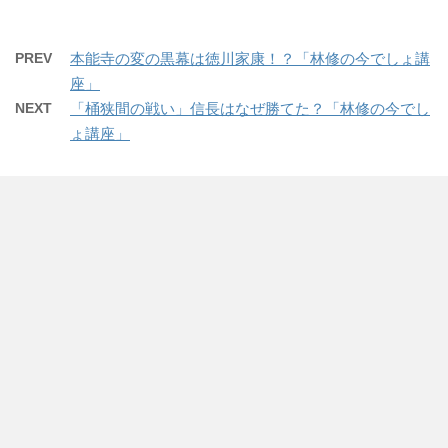
す
ウ
す
ク
e
ク
)
ィ
)
し
b
し
ン
て
o
て
ド
T
o
G
ウ
w
k
o
PREV
本能寺の変の黒幕は徳川家康！？「林修の今でしょ講
で
i
で
o
開
t
共
g
座」
き
t
有
l
ま
e
す
e
NEXT
「桶狭間の戦い」信長はなぜ勝てた？「林修の今でし
す
r
る
+
)
で
に
で
ょ講座」
共
は
共
有
ク
有
(
リ
(
新
ッ
新
し
ク
し
い
し
い
ウ
て
ウ
ィ
く
ィ
ン
だ
ン
ド
さ
ド
ウ
い
ウ
で
(
で
開
新
開
き
し
き
ま
い
ま
す
ウ
す
)
ィ
)
ン
ド
ウ
で
開
き
ま
す
)