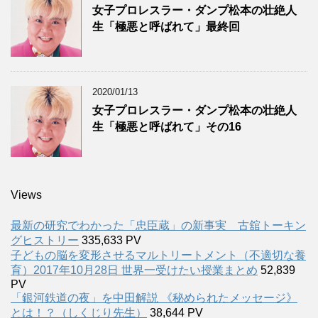
女子プロレスラー・ダンプ松本の壮絶人
生「極悪と呼ばれて」最終回
2020/01/13
女子プロレスラー・ダンプ松本の壮絶人
生「極悪と呼ばれて」その16
Views
最新の研究でわかった「忠臣蔵」の新事実 古舘トーキン
グヒストリー
335,633 PV
子どもの脳を変形させるマルトリートメント（不適切な養
育）2017年10月28日 世界一受けたい授業まとめ
52,839
PV
「銀河鉄道の夜」を中田解説 《秘められたメッセージ》
とは！？（しくじり先生）
38,644 PV