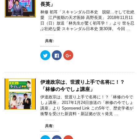
長英」
林修 初耳「スキャンダル日本史 脱獄…そして壮絶
愛 江戸後期の天才医師 高野長英」 2018年11月11
日（日）放送「林先生が驚く初耳学！」より 世を忍
ぶ壮絶な愛 スキャンダル日本史 第30弾。 今回 …
共有:
ク
F
ク
リ
a
リ
ッ
c
ッ
ク
e
ク
し
b
し
て
o
て
T
o
G
w
k
o
伊達政宗は、世渡り上手で名将に！？
i
で
o
t
共
g
「林修の今でしょ講座」
t
有
l
e
す
e
伊達政宗は、世渡り上手で名将に！？「林修の今で
r
る
+
しょ講座」 2017年1月24日放送の「林修の今でしょ
で
に
で
共
は
共
講座」より Sponsered Link この5年で、歴史学者が
有
ク
有
衝撃を受けた新資料・新証拠が次々発見 …
(
リ
(
新
ッ
新
し
ク
し
い
し
い
共有:
ウ
て
ウ
ィ
く
ィ
ン
だ
ン