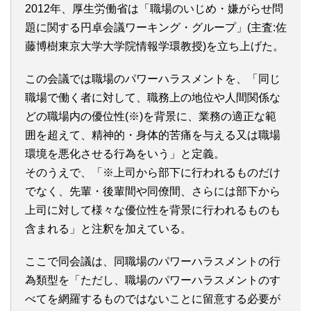
2012年、厚生労働省は「職場のいじめ・嫌がらせ問
題に関する円卓会議ワーキング・グループ」(主査:佐
藤博樹東京大学大学院情報学環教授)を立ち上げた。
この会議では職場のパワーハラスメントを、「同じ
職場で働く者に対して、職務上の地位や人間関係な
どの職場内の優位性(※)を背景に、業務の適正な範
囲を超えて、精神的・身体的苦痛を与える又は職場
環境を悪化させる行為をいう」と定義。
そのうえで、「※上司から部下に行われるものだけ
でなく、先輩・後輩間や同僚間、さらには部下から
上司に対して様々な優位性を背景に行われるものも
含まれる」と注釈を加えている。
ここで同会議は、同職場のパワーハラスメントの行
為類型を「ただし、職場のパワーハラスメントのす
べてを網羅するものではないことに留意する必要が