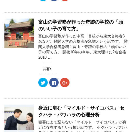
開
新
開
ッ
c
ッ
き
し
き
ク
e
ク
ま
い
ま
し
b
し
す
ウ
す
て
o
て
)
ィ
)
T
o
G
ン
w
k
o
富山の学習塾が作った奇跡の学校の「頭
ド
i
で
o
ウ
t
共
g
のいい子の育て方」
で
t
有
l
開
e
す
e
富山の学習塾が作った中高一貫校から東大合格者3
き
r
る
+
ま
名など、難関大学の合格者が急増という話です。 難
で
に
で
す
共
は
共
関大学合格者急増！富山・奇跡の学校の「頭のいい
)
有
ク
有
子の育て方」 開校10年の今年、東大理Ⅲに2名合格
(
リ
(
新
ッ
新
2018 …
し
ク
し
い
し
い
ウ
て
ウ
共有:
ィ
く
ィ
ン
だ
ン
ド
さ
ド
ウ
い
ウ
ク
F
ク
で
(
で
リ
a
リ
開
新
開
ッ
c
ッ
き
し
き
ク
e
ク
ま
い
ま
し
b
し
す
ウ
す
て
o
て
)
ィ
)
T
o
G
ン
w
k
o
身近に潜む「マイルド・サイコパス」 セ
ド
i
で
o
ウ
t
共
g
クハラ・パワハラの心理分析
で
t
有
l
開
e
す
e
犯罪にまで至らない「マイルド・サイコパス」が身
き
r
る
+
ま
近に存在するという怖い話です。 セクハラ・パワハ
で
に
で
す
共
は
共