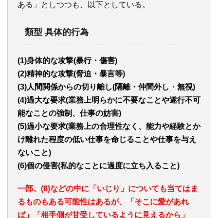
ある」としつつも、以下としている。
類型 具体的行為
(1)身体的な攻撃(暴行・傷害)
(2)精神的な攻撃(脅迫・暴言等)
(3)人間関係からの切り離し(隔離・仲間外し・無視)
(4)過大な要求(業務上明らかに不要なことや遂行不可
能なことの強制、仕事の妨害)
(5)過小な要求(業務上の合理性なく、能力や経験とか
け離れた程度の低い仕事を命じることや仕事を与え
ないこと)
(6)個の侵害(私的なことに過度に立ち入ること)
一部、(6)などの中に「いじり」についても当てはま
るものもある可能性はあるが、「そこに愛があれ
ば」「相手側が甘受しているように見えるから」