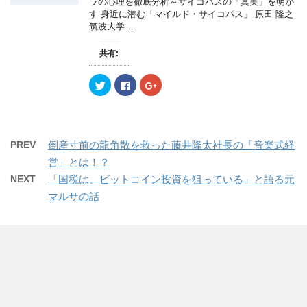
ラの心理を徹底分析～サイコパスの「真実」を明か
)
有
ク
有
す 身近に潜む「マイルド・サイコパス」 原田 隆之
(
リ
(
新
ッ
新
筑波大学 …
し
ク
し
い
し
い
ウ
て
ウ
共有:
ィ
く
ィ
ン
だ
ン
ド
さ
ド
ウ
い
ウ
ク
F
ク
で
(
で
リ
a
リ
開
新
開
ッ
c
ッ
き
し
き
ク
e
ク
ま
い
ま
し
b
し
す
ウ
す
て
o
て
)
ィ
)
T
o
G
ン
w
k
o
PREV
倒産寸前の龍角散を救った藤井隆太社長の「音楽式経
ド
i
で
o
ウ
t
共
g
営」とは！？
で
t
有
l
開
e
す
e
NEXT
「国税は、ビットコイン投資を狙っている」と語る元
き
r
る
+
ま
で
に
で
マルサの話
す
共
は
共
)
有
ク
有
(
リ
(
新
ッ
新
し
ク
し
い
し
い
ウ
て
ウ
ィ
く
ィ
ン
だ
ン
ド
さ
ド
ウ
い
ウ
で
(
で
開
新
開
き
し
き