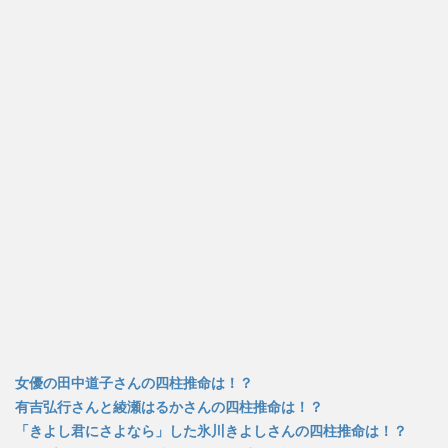
ま
い
ま
す
ウ
す
)
ィ
)
ン
ド
ウ
で
開
き
ま
す
)
女優の田中道子さんの四柱推命は！？
有吉弘行さんと綾瀬はるかさんの四柱推命は！？
「きよし君にさよなら」した氷川きよしさんの四柱推命は！？