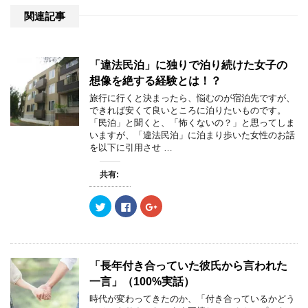
関連記事
「違法民泊」に独りで泊り続けた女子の
想像を絶する経験とは！？
旅行に行くと決まったら、悩むのが宿泊先ですが、
できれば安くて良いところに泊りたいものです。
「民泊」と聞くと、「怖くないの？」と思ってしま
いますが、「違法民泊」に泊まり歩いた女性のお話
を以下に引用させ …
共有:
ク
F
ク
リ
a
リ
ッ
c
ッ
ク
e
ク
し
b
し
て
o
て
T
o
G
w
k
o
「長年付き合っていた彼氏から言われた
i
で
o
t
共
g
一言」（100%実話）
t
有
l
e
す
e
時代が変わってきたのか、「付き合っているかどう
r
る
+