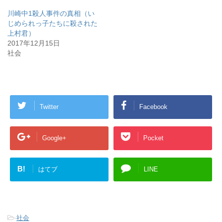
ウ
て
ウ
ィ
く
ィ
川崎中1殺人事件の真相（い
ン
だ
ン
じめられっ子たちに殺された
ド
さ
ド
ウ
い
ウ
上村君）
で
(
で
開
新
開
2017年12月15日
き
し
き
社会
ま
い
ま
す
ウ
す
)
ィ
)
ン
ド
ウ
で
開
き
Twitter
Facebook
ま
す
)
Google+
Pocket
B!
はてブ
LINE
-
社会