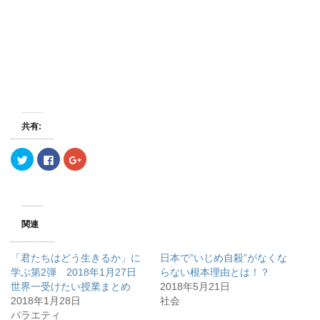
共有:
ク
F
ク
リ
a
リ
ッ
c
ッ
ク
e
ク
し
b
し
て
o
て
T
o
G
w
k
o
関連
i
で
o
t
共
g
t
有
l
e
す
e
「君たちはどう生きるか」に
日本で”いじめ自殺”がなくな
r
る
+
で
に
で
学ぶ第2弾 2018年1月27日
らない根本理由とは！？
共
は
共
世界一受けたい授業まとめ
有
ク
有
2018年5月21日
(
リ
(
2018年1月28日
社会
新
ッ
新
し
ク
し
バラエティ
い
し
い