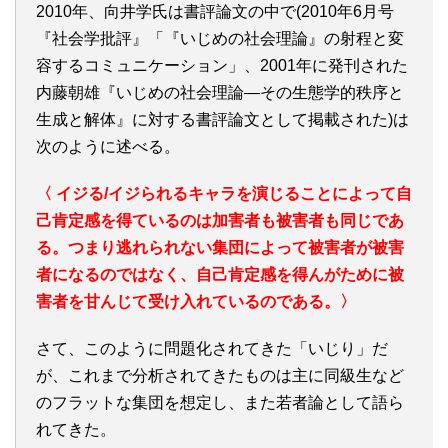
2010年、向井学氏は書評論文の中で(2010年6月号
『社会学批評』「『いじめの社会理論』の射程と変
容するコミュニケーション」、2001年に発刊された
内藤朝雄『いじめの社会理論―その生態学的秩序と
生成と解体』に対する書評論文として掲載された)は
次のように述べる。
〈 イジる/イジられるキャラを演じることによって自
己肯定感を得ているのは加害者も被害者も同じであ
る。つまり逃れられない集団によって被害者が被害
者になるのではなく、自己肯定感を得んがために被
害者を甘んじて受け入れているのである。〉
さて、このように問題化されてきた「いじり」だ
が、これまで分析されてきたものは主に同級生など
のフラットな集団を想定し、また若者論として語ら
れてきた。