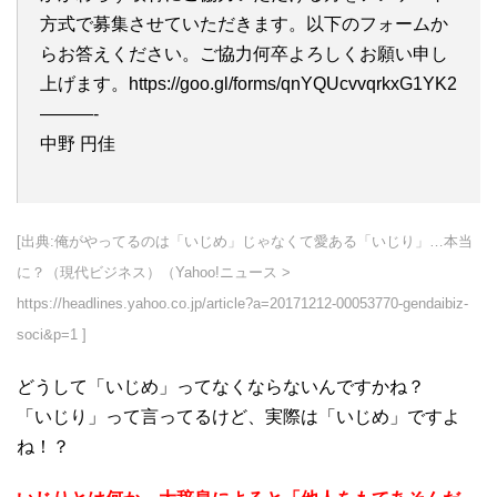
方式で募集させていただきます。以下のフォームか
らお答えください。ご協力何卒よろしくお願い申し
上げます。https://goo.gl/forms/qnYQUcvvqrkxG1YK2
———-
中野 円佳
[出典:俺がやってるのは「いじめ」じゃなくて愛ある「いじり」…本当
に？（現代ビジネス）（Yahoo!ニュース >
https://headlines.yahoo.co.jp/article?a=20171212-00053770-gendaibiz-
soci&p=1 ]
どうして「いじめ」ってなくならないんですかね？
「いじり」って言ってるけど、実際は「いじめ」ですよ
ね！？