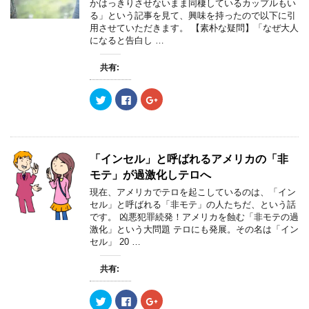
かはっきりさせないまま同棲しているカップルもい
で
に
で
共
は
共
る」という記事を見て、興味を持ったので以下に引
有
ク
有
用させていただきます。 【素朴な疑問】「なぜ大人
(
リ
(
新
ッ
新
になると告白し …
し
ク
し
い
し
い
ウ
て
ウ
共有:
ィ
く
ィ
ン
だ
ン
ド
さ
ド
ウ
い
ウ
ク
F
ク
で
(
で
リ
a
リ
開
新
開
ッ
c
ッ
き
し
き
ク
e
ク
ま
い
ま
し
b
し
す
ウ
す
て
o
て
)
ィ
)
T
o
G
ン
w
k
o
「インセル」と呼ばれるアメリカの「非
ド
i
で
o
ウ
t
共
g
モテ」が過激化しテロへ
で
t
有
l
開
e
す
e
現在、アメリカでテロを起こしているのは、「イン
き
r
る
+
ま
セル」と呼ばれる「非モテ」の人たちだ、という話
で
に
で
す
共
は
共
です。 凶悪犯罪続発！アメリカを蝕む「非モテの過
)
有
ク
有
激化」という大問題 テロにも発展。その名は「イン
(
リ
(
新
ッ
新
セル」 20 …
し
ク
し
い
し
い
ウ
て
ウ
共有:
ィ
く
ィ
ン
だ
ン
ド
さ
ド
ウ
い
ウ
ク
F
ク
で
(
で
リ
a
リ