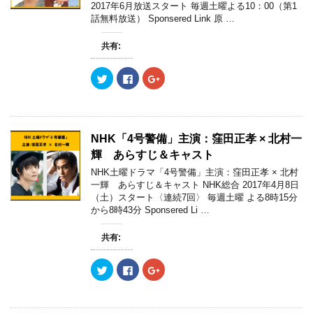
2017年6月放送スタート 毎週土曜よる10：00（第1
話無料放送） Sponsered Link 原 …
共有:
ク
F
ク
リ
a
リ
ッ
c
ッ
ク
e
ク
し
b
し
て
o
て
T
o
G
w
k
o
NHK「4号警備」主演：窪田正孝 × 北村一
i
で
o
t
共
g
輝 あらすじ＆キャスト
t
有
l
e
す
e
NHK土曜ドラマ「4号警備」主演：窪田正孝 × 北村
r
る
+
一輝 あらすじ＆キャスト NHK総合 2017年4月8日
で
に
で
共
は
共
（土）スタート〈連続7回〉 毎週土曜 よる8時15分
有
ク
有
から8時43分 Sponsered Li …
(
リ
(
新
ッ
新
し
ク
し
い
し
い
共有:
ウ
て
ウ
ィ
く
ィ
ン
だ
ン
ク
F
ク
ド
さ
ド
リ
a
リ
ウ
い
ウ
ッ
c
ッ
で
(
で
ク
e
ク
開
新
開
し
b
し
き
し
き
て
o
て
ま
い
ま