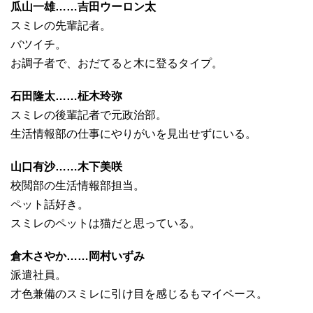
瓜山一雄……吉田ウーロン太
スミレの先輩記者。
バツイチ。
お調子者で、おだてると木に登るタイプ。
石田隆太……柾木玲弥
スミレの後輩記者で元政治部。
生活情報部の仕事にやりがいを見出せずにいる。
山口有沙……木下美咲
校閲部の生活情報部担当。
ペット話好き。
スミレのペットは猫だと思っている。
倉木さやか……岡村いずみ
派遣社員。
才色兼備のスミレに引け目を感じるもマイペース。