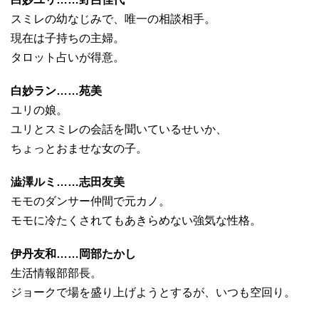
スミレの幼なじみで、唯一の相談相手。
現在は子持ちの主婦。
タロット占いが得意。
白妙ラン……苑美
ユリの娘。
ユリとスミレの会話を聞いているせいか、
ちょっとおませな女の子。
澁澤ルミ……志田友美
モモのダンサー仲間で元カノ。
モモに冷たくされてもあきらめない強気な性格。
伊丹友和……岡部たかし
生活情報部部長。
ジョークで場を盛り上げようとするが、いつも空回り。