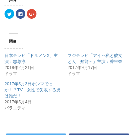
ク
F
ク
リ
a
リ
ッ
c
ッ
ク
e
ク
し
b
し
て
o
て
T
o
G
w
k
o
関連
i
で
o
t
共
g
t
有
l
e
す
e
日本テレビ「ドルメンX」主
フジテレビ「アイ～私と彼女
r
る
+
で
に
で
演：志尊淳
と人工知能～」主演：香里奈
共
は
共
2018年2月21日
有
ク
有
2017年9月17日
(
リ
(
ドラマ
ドラマ
新
ッ
新
し
ク
し
い
し
い
2017年5月3日ホンマでっ
ウ
て
ウ
ィ
く
ィ
か！？TV 女性で失敗する男
ン
だ
ン
は誰だ！
ド
さ
ド
ウ
い
ウ
2017年5月4日
で
(
で
開
新
開
バラエティ
き
し
き
ま
い
ま
す
ウ
す
)
ィ
)
ン
ド
ウ