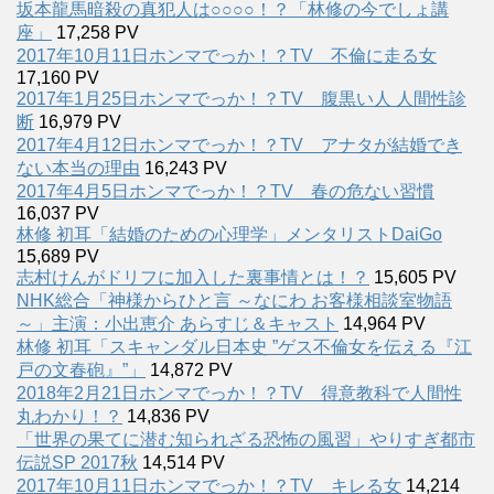
坂本龍馬暗殺の真犯人は○○○○！？「林修の今でしょ講
座」
17,258 PV
2017年10月11日ホンマでっか！？TV 不倫に走る女
17,160 PV
2017年1月25日ホンマでっか！？TV 腹黒い人 人間性診
断
16,979 PV
2017年4月12日ホンマでっか！？TV アナタが結婚でき
ない本当の理由
16,243 PV
2017年4月5日ホンマでっか！？TV 春の危ない習慣
16,037 PV
林修 初耳「結婚のための心理学」メンタリストDaiGo
15,689 PV
志村けんがドリフに加入した裏事情とは！？
15,605 PV
NHK総合「神様からひと言 ～なにわ お客様相談室物語
～」主演：小出恵介 あらすじ＆キャスト
14,964 PV
林修 初耳「スキャンダル日本史 ”ゲス不倫女を伝える『江
戸の文春砲』”」
14,872 PV
2018年2月21日ホンマでっか！？TV 得意教科で人間性
丸わかり！？
14,836 PV
「世界の果てに潜む知られざる恐怖の風習」やりすぎ都市
伝説SP 2017秋
14,514 PV
2017年10月11日ホンマでっか！？TV キレる女
14,214