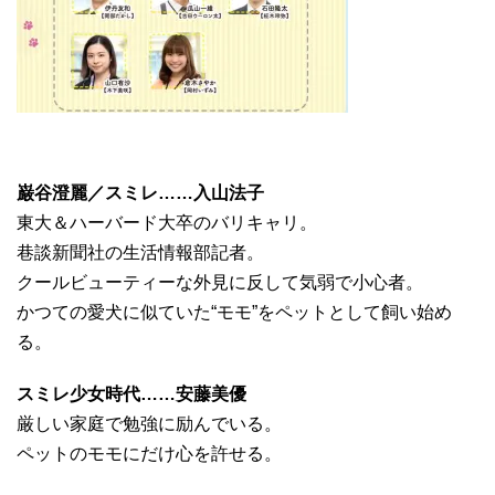
巌谷澄麗／スミレ……入山法子
東大＆ハーバード大卒のバリキャリ。
巷談新聞社の生活情報部記者。
クールビューティーな外見に反して気弱で小心者。
かつての愛犬に似ていた“モモ”をペットとして飼い始め
る。
スミレ少女時代……安藤美優
厳しい家庭で勉強に励んでいる。
ペットのモモにだけ心を許せる。