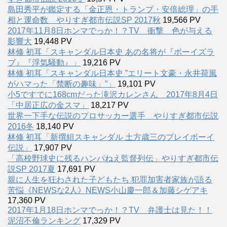
島田秀平が鑑定する「金正恩・トランプ・安倍総理」の手
相と運命数 やりすぎ都市伝説SP 2017秋
19,566 PV
2017年11月8日ホンマでっか！？TV 衝撃 色が与える
影響大
19,448 PV
林修 初耳「スキャンダル日本史 あの名将が『ボーイズラ
ブ』『浮気騒動』」
19,216 PV
林修 初耳「スキャンダル日本史 ”エリート文豪・永井荷風
がハマった「禁断の趣味」”」
19,101 PV
小5ですでに168cmだった滝沢カレンさん 2017年8月4日
「中居正広の金スマ」
18,217 PV
世界一下手な伝説のプロサッカー選手 やりすぎ都市伝説
2016冬
18,140 PV
林修 初耳「新撰組スキャンダル 土方歳三のプレイボーイ
伝説」
17,907 PV
「高校野球史に残るハンパねえ監督列伝」やりすぎ都市伝
説SP 2017夏
17,691 PV
親に人生を狂わされた子どもたち 犯罪加害者家族が語る
苦悩《NEWSな2人》NEWS小山慶一郎＆加藤シゲアキ
17,360 PV
2017年1月18日ホンマでっか！？TV 弁護士は見た！！
泥沼不倫ランキング
17,329 PV