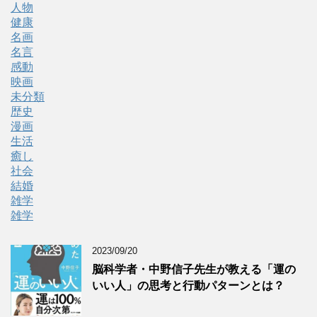
人物
健康
名画
名言
感動
映画
未分類
歴史
漫画
生活
癒し
社会
結婚
雑学
雑学
2023/09/20
脳科学者・中野信子先生が教える「運の
いい人」の思考と行動パターンとは？