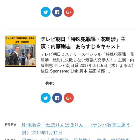
ウ
て
ウ
ィ
く
ィ
ン
だ
ン
ク
F
ク
ド
さ
ド
リ
a
リ
ウ
い
ウ
ッ
c
ッ
で
(
で
ク
e
ク
開
新
開
し
b
し
き
し
き
て
o
て
ま
い
ま
T
o
G
す
ウ
す
w
k
o
)
ィ
)
テレビ朝日「特殊犯罪課・花島渉」主
i
で
o
ン
t
共
g
ド
演：内藤剛志 あらすじ＆キャスト
t
有
l
ウ
e
す
e
で
テレビ朝日ミステリースペシャル「特殊犯罪課・花
r
る
+
開
島渉 絶対に失敗しない最強の交渉人！」主演：内
で
に
で
き
共
は
共
ま
藤剛志 テレビ朝日系 2017年3月16日（木）よる8時
有
ク
有
す
放送 Sponsered Link 脚本 福田卓郎 …
(
リ
(
)
新
ッ
新
し
ク
し
い
し
い
共有:
ウ
て
ウ
ィ
く
ィ
ン
だ
ン
ク
F
ク
ド
さ
ド
リ
a
リ
ウ
い
ウ
ッ
c
ッ
で
(
で
ク
e
ク
開
新
開
し
b
し
き
し
き
て
o
て
ま
い
ま
T
o
G
す
ウ
す
w
k
o
)
ィ
)
PREV
NHK教育「ねほりんぱほりん」《ナンパ教室に通う
i
で
o
ン
t
共
g
ド
男》2017年1月11日
t
有
l
ウ
e
す
e
で