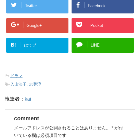
で
開
Twitter
Facebook
き
ま
す
)
Google+
Pocket
B!
はてブ
LINE
-
ドラマ
-
入山法子
,
志尊淳
執筆者：
kai
comment
メールアドレスが公開されることはありません。
*
が付
いている欄は必須項目です