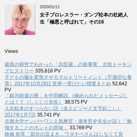
2020/01/13
女子プロレスラー・ダンプ松本の壮絶人
生「極悪と呼ばれて」その16
Views
最新の研究でわかった「忠臣蔵」の新事実 古舘トーキン
グヒストリー
335,616 PV
子どもの脳を変形させるマルトリートメント（不適切な養
育）2017年10月28日 世界一受けたい授業まとめ
52,642
PV
「銀河鉄道の夜」を中田解説 《秘められたメッセージ》
とは！？（しくじり先生）
38,575 PV
人志松本のすべらない話（全エピソード文字起こし）
2017年1月7日
35,741 PV
京都大学ナンバーワン人気教官・瀧本哲史先生が説く「勉
強することのホントの意味」
33,769 PV
林修 初耳「節分の豆まき…ワタナベさんはしなくて良