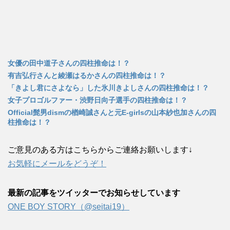
女優の田中道子さんの四柱推命は！？
有吉弘行さんと綾瀬はるかさんの四柱推命は！？
「きよし君にさよなら」した氷川きよしさんの四柱推命は！？
女子プロゴルファー・渋野日向子選手の四柱推命は！？
Official髭男dismの楢崎誠さんと元E-girlsの山本紗也加さんの四
柱推命は！？
ご意見のある方はこちらからご連絡お願いします↓
お気軽にメールをどうぞ！
最新の記事をツイッターでお知らせしています
ONE BOY STORY（@seitai19）