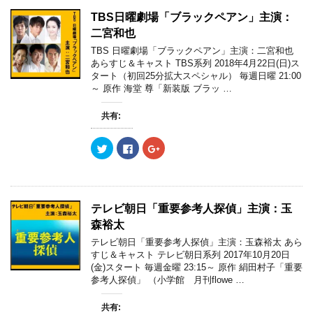
T
o
G
す
ウ
す
w
k
o
)
ィ
)
TBS日曜劇場「ブラックペアン」主演：
i
で
o
ン
t
共
g
ド
二宮和也
t
有
l
ウ
e
す
e
で
TBS 日曜劇場「ブラックペアン」主演：二宮和也
r
る
+
開
あらすじ＆キャスト TBS系列 2018年4月22日(日)ス
で
に
で
き
共
は
共
ま
タート（初回25分拡大スペシャル） 毎週日曜 21:00
有
ク
有
す
～ 原作 海堂 尊「新装版 ブラッ …
(
リ
(
)
新
ッ
新
し
ク
し
い
し
い
共有:
ウ
て
ウ
ィ
く
ィ
ン
だ
ン
ク
F
ク
ド
さ
ド
リ
a
リ
ウ
い
ウ
ッ
c
ッ
で
(
で
ク
e
ク
開
新
開
し
b
し
き
し
き
て
o
て
ま
い
ま
T
o
G
す
ウ
す
w
k
o
)
ィ
)
テレビ朝日「重要参考人探偵」主演：玉
i
で
o
ン
t
共
g
ド
森裕太
t
有
l
ウ
e
す
e
で
テレビ朝日「重要参考人探偵」主演：玉森裕太 あら
r
る
+
開
すじ＆キャスト テレビ朝日系列 2017年10月20日
で
に
で
き
共
は
共
ま
(金)スタート 毎週金曜 23:15～ 原作 絹田村子「重要
有
ク
有
す
参考人探偵」 （小学館 月刊flowe …
(
リ
(
)
新
ッ
新
し
ク
し
い
し
い
共有: