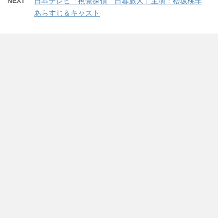
NEXT
日本テレビ「視覚探偵 日暮旅人」主演：松坂桃李
r
る
+
開
で
に
で
き
あらすじ＆キャスト
共
は
共
ま
有
ク
有
す
(
リ
(
)
新
ッ
新
し
ク
し
い
し
い
ウ
て
ウ
ィ
く
ィ
ン
だ
ン
ド
さ
ド
ウ
い
ウ
で
(
で
開
新
開
き
し
き
ま
い
ま
す
ウ
す
)
ィ
)
ン
ド
ウ
で
開
き
ま
す
)