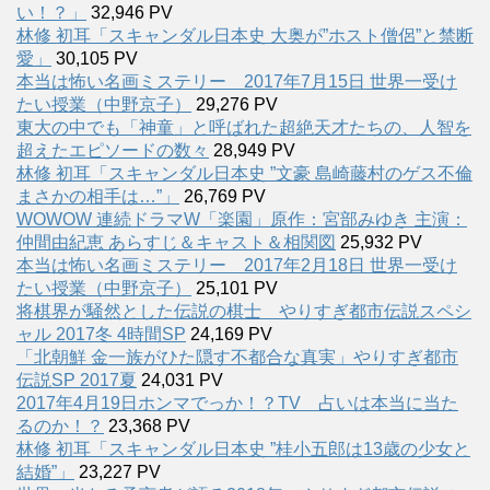
い！？」
32,946 PV
林修 初耳「スキャンダル日本史 大奥が”ホスト僧侶”と禁断
愛」
30,105 PV
本当は怖い名画ミステリー 2017年7月15日 世界一受け
たい授業（中野京子）
29,276 PV
東大の中でも「神童」と呼ばれた超絶天才たちの、人智を
超えたエピソードの数々
28,949 PV
林修 初耳「スキャンダル日本史 ”文豪 島崎藤村のゲス不倫
まさかの相手は…”」
26,769 PV
WOWOW 連続ドラマW「楽園」原作：宮部みゆき 主演：
仲間由紀恵 あらすじ＆キャスト＆相関図
25,932 PV
本当は怖い名画ミステリー 2017年2月18日 世界一受け
たい授業（中野京子）
25,101 PV
将棋界が騒然とした伝説の棋士 やりすぎ都市伝説スペシ
ャル 2017冬 4時間SP
24,169 PV
「北朝鮮 金一族がひた隠す不都合な真実」やりすぎ都市
伝説SP 2017夏
24,031 PV
2017年4月19日ホンマでっか！？TV 占いは本当に当た
るのか！？
23,368 PV
林修 初耳「スキャンダル日本史 ”桂小五郎は13歳の少女と
結婚”」
23,227 PV