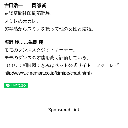
吉田浩一……岡部 尚
巷談新聞社印刷部勤務。
スミレの元カレ。
劣等感からスミレを振って他の女性と結婚。
海野 渉……生島 翔
モモのダンススタジオ・オーナー。
モモのダンスの才能を高く評価している。
（出典：相関図：きみはペット公式サイト フジテレビ
http://www.cinemart.co.jp/kimipe/chart.html）
Sponsered Link