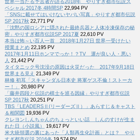
世界一当たる予言者が語る2018年 やりすぎ都市伝説ス
ペシャル 2017冬 4時間SP
22,994 PV
「SNSに載せてはいけないヤバい写真」やりすぎ都市伝説
SP 2017秋
22,771 PV
「沈黙の国ロシアに隠された最終兵器と人体冷凍保存の秘
密」やりすぎ都市伝説SP 2017夏
22,610 PV
本当は怖～い百人一首 2018年1月27日 世界一受けたい
授業まとめ
22,195 PV
2017年1月11日ホンマでっか！？TV 運が良い人・悪い
人
21,442 PV
タイタニック号沈没の原因は火災だった 2017年9月18日
世界まる見え
21,349 PV
林修 初耳「スキャンダル日本史 将軍ゲス不倫！ストーカ
ー！」
20,980 PV
「藤井四段と伝説の棋士を巡る因縁」やりすぎ都市伝説
SP 2017秋
20,251 PV
TBS「LEADERSⅡ(リーダーズⅡ）」あらすじ＆キャスト
＆相関図
19,936 PV
クレヨンしんちゃんのちょっといい話 しんのすけが生ま
れた日（小説風）
19,617 PV
米大統領選の裏にあった「人類再生化計画」とは？ やり
すぎ都市伝説 2016冬
19,574 PV