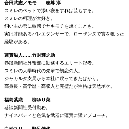
合田武志／モモ……志尊 淳
スミレのペットで添い寝をすれば芸もする。
スミレの料理が大好き。
飼い主の恋に敏感でヤキモチを焼くことも。
実は才能あるバレエダンサーで、ローザンヌで賞を獲った
経験がある。
蓮實滋人……竹財輝之助
巷談新聞社外報部に勤務するエリート記者。
スミレの大学時代の先輩で初恋の人。
ジャカルタ支局から本社に戻ってきたばかり。
高身長・高学歴・高収入と完璧だが性格は天然ボケ。
福島紫織……柳ゆり菜
巷談新聞社受付勤務。
ナイスバディと色気を武器に蓮實に猛アプローチ。
白妙ユリ……野呂佳代