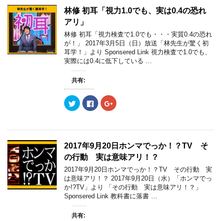
T
o
G
す
ウ
す
w
k
o
)
ィ
)
林修 初耳「視力1.0でも、実は0.4の恐れ
i
で
o
ン
t
共
g
ド
アリ」
t
有
l
ウ
e
す
e
で
林修 初耳「視力検査で1.0でも・・・実質0.4の恐れ
r
る
+
開
が！」 2017年3月5日（日）放送「林先生が驚く初
で
に
で
き
共
は
共
ま
耳学！」より Sponsered Link 視力検査で1.0でも、
有
ク
有
す
実際には0.4に低下している …
(
リ
(
)
新
ッ
新
し
ク
し
い
し
い
共有:
ウ
て
ウ
ィ
く
ィ
ン
だ
ン
ク
F
ク
ド
さ
ド
リ
a
リ
ウ
い
ウ
ッ
c
ッ
で
(
で
ク
e
ク
開
新
開
し
b
し
き
し
き
て
o
て
ま
い
ま
T
o
G
す
ウ
す
w
k
o
)
ィ
)
2017年9月20日ホンマでっか！？TV そ
i
で
o
ン
t
共
g
ド
の行動 実は意味アリ！？
t
有
l
ウ
e
す
e
で
2017年9月20日ホンマでっか！？TV その行動 実
r
る
+
開
は意味アリ！？ 2017年9月20日（水）「ホンマでっ
で
に
で
き
共
は
共
ま
か!?TV」より 「その行動 実は意味アリ！？」
有
ク
有
す
Sponsered Link 教科書に落書 …
(
リ
(
)
新
ッ
新
し
ク
し
い
し
い
共有:
ウ
て
ウ