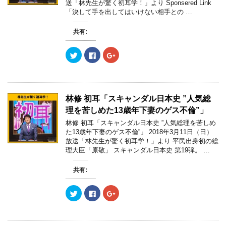
送「林先生が驚く初耳学！」より Sponsered Link
有
ク
有
「決して手を出してはいけない相手との …
(
リ
(
新
ッ
新
し
ク
し
い
し
い
共有:
ウ
て
ウ
ィ
く
ィ
ン
だ
ン
ク
F
ク
ド
さ
ド
リ
a
リ
ウ
い
ウ
ッ
c
ッ
で
(
で
ク
e
ク
開
新
開
し
b
し
き
し
き
て
o
て
ま
い
ま
T
o
G
す
ウ
す
w
k
o
)
ィ
)
林修 初耳「スキャンダル日本史 ”人気総
i
で
o
ン
t
共
g
ド
理を苦しめた13歳年下妻のゲス不倫”」
t
有
l
ウ
e
す
e
で
林修 初耳「スキャンダル日本史 ”人気総理を苦しめ
r
る
+
開
た13歳年下妻のゲス不倫”」 2018年3月11日（日）
で
に
で
き
共
は
共
ま
放送「林先生が驚く初耳学！」より 平民出身初の総
有
ク
有
す
理大臣「原敬」 スキャンダル日本史 第19弾。 …
(
リ
(
)
新
ッ
新
し
ク
し
い
し
い
共有:
ウ
て
ウ
ィ
く
ィ
ン
だ
ン
ク
F
ク
ド
さ
ド
リ
a
リ
ウ
い
ウ
ッ
c
ッ
で
(
で
ク
e
ク
開
新
開
し
b
し
き
し
き
て
o
て
ま
い
ま