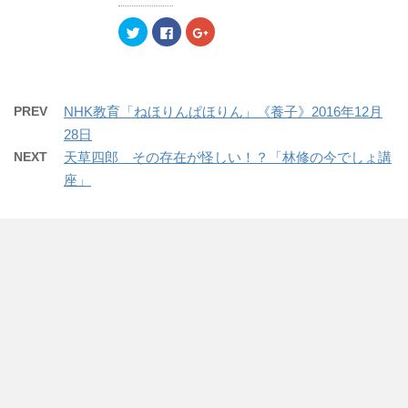
ィ
く
ィ
ン
だ
ン
ク
F
ク
ド
さ
ド
リ
a
リ
ウ
い
ウ
ッ
c
ッ
で
(
で
ク
e
ク
開
新
開
し
b
し
き
し
き
て
o
て
ま
い
ま
T
o
G
す
ウ
す
w
k
o
)
ィ
)
PREV
NHK教育「ねほりんぱほりん」《養子》2016年12月
i
で
o
ン
t
共
g
ド
28日
t
有
l
ウ
e
す
e
で
NEXT
天草四郎 その存在が怪しい！？「林修の今でしょ講
r
る
+
開
で
に
で
き
座」
共
は
共
ま
有
ク
有
す
(
リ
(
)
新
ッ
新
し
ク
し
い
し
い
ウ
て
ウ
ィ
く
ィ
ン
だ
ン
ド
さ
ド
ウ
い
ウ
で
(
で
開
新
開
き
し
き
ま
い
ま
す
ウ
す
)
ィ
)
ン
ド
ウ
で