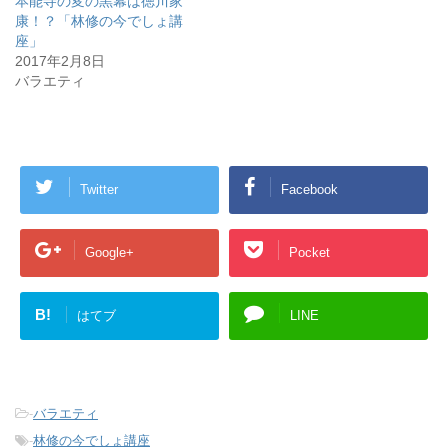
本能寺の変の黒幕は徳川家
ン
だ
ン
康！？「林修の今でしょ講
ド
さ
ド
ウ
い
ウ
座」
で
(
で
開
新
開
2017年2月8日
き
し
き
バラエティ
ま
い
ま
す
ウ
す
)
ィ
)
ン
ド
ウ
で
開
き
Twitter
Facebook
ま
す
)
Google+
Pocket
B!
はてブ
LINE
-
バラエティ
-
林修の今でしょ講座