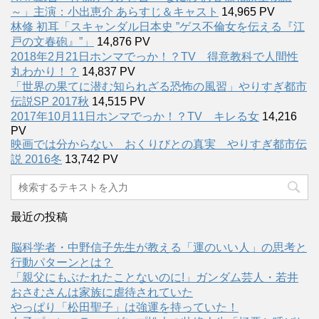
～」主演：小出恵介 あらすじ＆キャスト
14,965 PV
林修 初耳「スキャンダル日本史 ”ゲス不倫女を伝える『江
戸の文春砲』”」
14,876 PV
2018年2月21日ホンマでっか！？TV 得意教科で人間性
丸わかり！？
14,837 PV
「世界の果てに潜む知られざる恐怖の風習」やりすぎ都市
伝説SP 2017秋
14,515 PV
2017年10月11日ホンマでっか！？TV キレる女
14,216
PV
映画では分からない おくりびとの真実 やりすぎ都市伝
説 2016冬
13,742 PV
最近の投稿
脳科学者・中野信子先生が教える「運のいい人」の思考と
行動パターンとは？
「親父にもぶたれたことないのに!」ガンダム芸人・若井
おさむさんは家族に虐待されていた
やっぱり「松田聖子」は強運を持っていた！