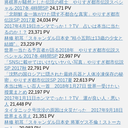
将棋界が騒然とした伝説の棋士 やりすぎ都市伝説スペシ
ャル 2017冬 4時間SP
24,171 PV
「北朝鮮 金一族がひた隠す不都合な真実」やりすぎ都市
伝説SP 2017夏
24,034 PV
2017年4月19日ホンマでっか！？TV 占いは本当に当た
るのか！？
23,371 PV
林修 初耳「スキャンダル日本史 ”桂小五郎は13歳の少女と
結婚”」
23,229 PV
世界一当たる予言者が語る2018年 やりすぎ都市伝説ス
ペシャル 2017冬 4時間SP
22,997 PV
「SNSに載せてはいけないヤバい写真」やりすぎ都市伝説
SP 2017秋
22,791 PV
「沈黙の国ロシアに隠された最終兵器と人体冷凍保存の秘
密」やりすぎ都市伝説SP 2017夏
22,613 PV
本当は怖～い百人一首 2018年1月27日 世界一受けたい
授業まとめ
22,197 PV
2017年1月11日ホンマでっか！？TV 運が良い人・悪い
人
21,448 PV
タイタニック号沈没の原因は火災だった 2017年9月18日
世界まる見え
21,351 PV
林修 初耳「スキャンダル日本史 将軍ゲス不倫！ストーカ