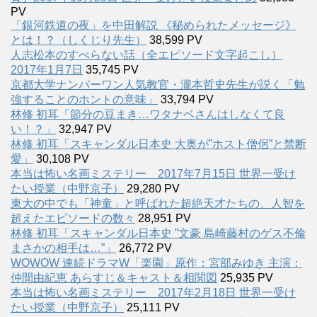
PV
「銀河鉄道の夜」を中田解説 《秘められたメッセージ》
とは！？（しくじり先生）
38,599 PV
人志松本のすべらない話（全エピソード文字起こし）
2017年1月7日
35,745 PV
京都大学ナンバーワン人気教官・瀧本哲史先生が説く「勉
強することのホントの意味」
33,794 PV
林修 初耳「節分の豆まき…ワタナベさんはしなくて良
い！？」
32,947 PV
林修 初耳「スキャンダル日本史 大奥が”ホスト僧侶”と禁断
愛」
30,108 PV
本当は怖い名画ミステリー 2017年7月15日 世界一受け
たい授業（中野京子）
29,280 PV
東大の中でも「神童」と呼ばれた超絶天才たちの、人智を
超えたエピソードの数々
28,951 PV
林修 初耳「スキャンダル日本史 ”文豪 島崎藤村のゲス不倫
まさかの相手は…”」
26,772 PV
WOWOW 連続ドラマW「楽園」原作：宮部みゆき 主演：
仲間由紀恵 あらすじ＆キャスト＆相関図
25,935 PV
本当は怖い名画ミステリー 2017年2月18日 世界一受け
たい授業（中野京子）
25,111 PV