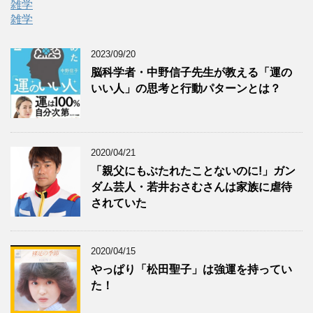
雑学
雑学
2023/09/20
脳科学者・中野信子先生が教える「運の
いい人」の思考と行動パターンとは？
2020/04/21
「親父にもぶたれたことないのに!」ガン
ダム芸人・若井おさむさんは家族に虐待
されていた
2020/04/15
やっぱり「松田聖子」は強運を持ってい
た！