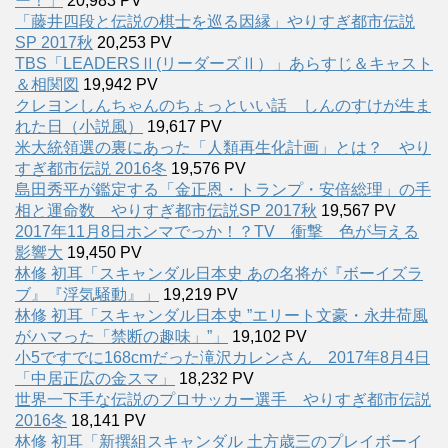
ー！」
20,983 PV
「藤井四段と伝説の棋士を巡る因縁」やりすぎ都市伝説
SP 2017秋
20,253 PV
TBS「LEADERSⅡ(リーダーズⅡ）」あらすじ＆キャスト
＆相関図
19,942 PV
クレヨンしんちゃんのちょっといい話 しんのすけが生ま
れた日（小説風）
19,617 PV
米大統領選の裏にあった「人類再生化計画」とは？ やり
すぎ都市伝説 2016冬
19,576 PV
島田秀平が鑑定する「金正恩・トランプ・安倍総理」の手
相と運命数 やりすぎ都市伝説SP 2017秋
19,567 PV
2017年11月8日ホンマでっか！？TV 衝撃 色が与える
影響大
19,450 PV
林修 初耳「スキャンダル日本史 あの名将が『ボーイズラ
ブ』『浮気騒動』」
19,219 PV
林修 初耳「スキャンダル日本史 ”エリート文豪・永井荷風
がハマった「禁断の趣味」”」
19,102 PV
小5ですでに168cmだった滝沢カレンさん 2017年8月4日
「中居正広の金スマ」
18,232 PV
世界一下手な伝説のプロサッカー選手 やりすぎ都市伝説
2016冬
18,141 PV
林修 初耳「新撰組スキャンダル 土方歳三のプレイボーイ