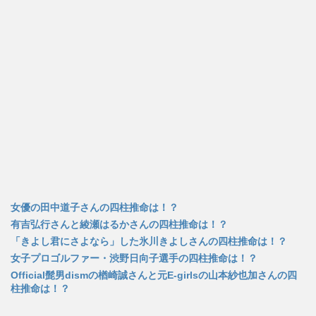
開
き
ま
す
)
女優の田中道子さんの四柱推命は！？
有吉弘行さんと綾瀬はるかさんの四柱推命は！？
「きよし君にさよなら」した氷川きよしさんの四柱推命は！？
女子プロゴルファー・渋野日向子選手の四柱推命は！？
Official髭男dismの楢崎誠さんと元E-girlsの山本紗也加さんの四
柱推命は！？