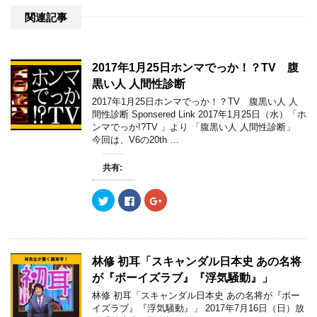
関連記事
2017年1月25日ホンマでっか！？TV 腹
黒い人 人間性診断
2017年1月25日ホンマでっか！？TV 腹黒い人 人
間性診断 Sponsered Link 2017年1月25日（水）「ホ
ンマでっか!?TV 」より 「腹黒い人 人間性診断」
今回は、V6の20th …
共有:
ク
F
ク
リ
a
リ
ッ
c
ッ
ク
e
ク
し
b
し
て
o
て
T
o
G
w
k
o
林修 初耳「スキャンダル日本史 あの名将
i
で
o
t
共
g
が『ボーイズラブ』『浮気騒動』」
t
有
l
e
す
e
林修 初耳「スキャンダル日本史 あの名将が『ボー
r
る
+
イズラブ』『浮気騒動』」 2017年7月16日（日）放
で
に
で
共
は
共