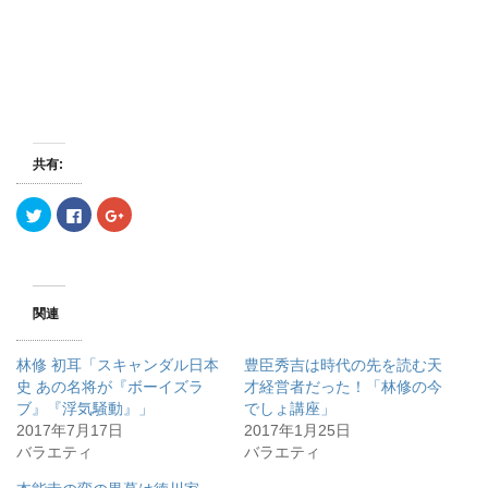
共有:
ク
F
ク
リ
a
リ
ッ
c
ッ
ク
e
ク
し
b
し
て
o
て
T
o
G
w
k
o
関連
i
で
o
t
共
g
t
有
l
e
す
e
林修 初耳「スキャンダル日本
豊臣秀吉は時代の先を読む天
r
る
+
で
に
で
史 あの名将が『ボーイズラ
才経営者だった！「林修の今
共
は
共
ブ』『浮気騒動』」
有
ク
有
でしょ講座」
(
リ
(
2017年7月17日
2017年1月25日
新
ッ
新
し
ク
し
バラエティ
バラエティ
い
し
い
ウ
て
ウ
ィ
く
ィ