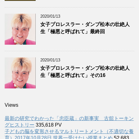
2020/01/13
女子プロレスラー・ダンプ松本の壮絶人
生「極悪と呼ばれて」最終回
2020/01/13
女子プロレスラー・ダンプ松本の壮絶人
生「極悪と呼ばれて」その16
Views
最新の研究でわかった「忠臣蔵」の新事実 古舘トーキン
グヒストリー
335,618 PV
子どもの脳を変形させるマルトリートメント（不適切な養
育）2017年10月28日 世界一受けたい授業まとめ
52,683