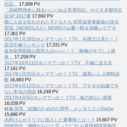
伝説」
17,908 PV
「高校野球史に残るハンパねえ監督列伝」やりすぎ都市伝
説SP 2017夏
17,692 PV
親に人生を狂わされた子どもたち 犯罪加害者家族が語る
苦悩《NEWSな2人》NEWS小山慶一郎＆加藤シゲアキ
17,361 PV
2017年1月18日ホンマでっか！？TV 弁護士は見た！！
泥沼不倫ランキング
17,331 PV
坂本龍馬暗殺の真犯人は○○○○！？「林修の今でしょ講
座」
17,259 PV
2017年10月11日ホンマでっか！？TV 不倫に走る女
17,161 PV
2017年1月25日ホンマでっか！？TV 腹黒い人 人間性診
断
16,983 PV
2017年4月12日ホンマでっか！？TV アナタが結婚でき
ない本当の理由
16,248 PV
2017年4月5日ホンマでっか！？TV 春の危ない習慣
16,039 PV
林修 初耳「結婚のための心理学」メンタリストDaiGo
15,690 PV
志村けんがドリフに加入した裏事情とは！？
15,607 PV
NHK総合「神様からひと言 ～なにわ お客様相談室物語