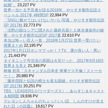
結婚”」
23,227 PV
世界一当たる予言者が語る2018年 やりすぎ都市伝説ス
ペシャル 2017冬 4時間SP
22,994 PV
「SNSに載せてはいけないヤバい写真」やりすぎ都市伝説
SP 2017秋
22,773 PV
「沈黙の国ロシアに隠された最終兵器と人体冷凍保存の秘
密」やりすぎ都市伝説SP 2017夏
22,610 PV
本当は怖～い百人一首 2018年1月27日 世界一受けたい
授業まとめ
22,195 PV
2017年1月11日ホンマでっか！？TV 運が良い人・悪い
人
21,443 PV
タイタニック号沈没の原因は火災だった 2017年9月18日
世界まる見え
21,349 PV
林修 初耳「スキャンダル日本史 将軍ゲス不倫！ストーカ
ー！」
20,980 PV
「藤井四段と伝説の棋士を巡る因縁」やりすぎ都市伝説
SP 2017秋
20,251 PV
TBS「LEADERSⅡ(リーダーズⅡ）」あらすじ＆キャスト
＆相関図
19,936 PV
クレヨンしんちゃんのちょっといい話 しんのすけが生ま
れた日（小説風）
19,617 PV