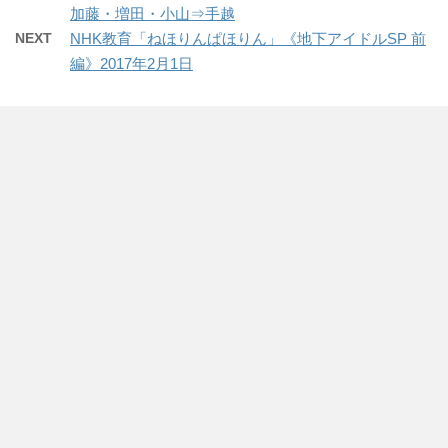
ウ
t
共
g
加藤・増田・小山⇒手越
で
t
有
l
開
e
す
e
NEXT
NHK教育「ねほりんぱほりん」《地下アイドルSP 前
き
r
る
+
ま
で
に
で
編》2017年2月1日
す
共
は
共
)
有
ク
有
(
リ
(
新
ッ
新
し
ク
し
い
し
い
ウ
て
ウ
ィ
く
ィ
ン
だ
ン
ド
さ
ド
ウ
い
ウ
で
(
で
開
新
開
き
し
き
ま
い
ま
す
ウ
す
)
ィ
)
ン
ド
ウ
で
開
き
ま
す
)