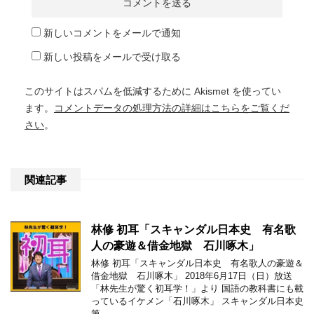
新しいコメントをメールで通知
新しい投稿をメールで受け取る
このサイトはスパムを低減するために Akismet を使ってい
ます。
コメントデータの処理方法の詳細はこちらをご覧くだ
さい
。
関連記事
林修 初耳「スキャンダル日本史 有名歌
人の豪遊＆借金地獄 石川啄木」
林修 初耳「スキャンダル日本史 有名歌人の豪遊＆
借金地獄 石川啄木」 2018年6月17日（日）放送
「林先生が驚く初耳学！」より 国語の教科書にも載
っているイケメン「石川啄木」 スキャンダル日本史
第 …