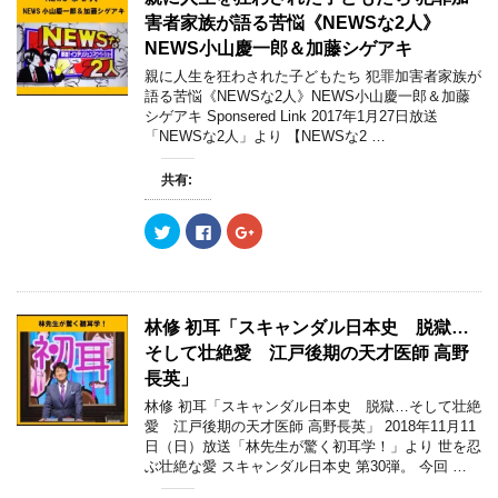
i
で
o
ン
t
共
g
ド
害者家族が語る苦悩《NEWSな2人》
t
有
l
ウ
e
す
e
で
NEWS小山慶一郎＆加藤シゲアキ
r
る
+
開
で
に
で
き
親に人生を狂わされた子どもたち 犯罪加害者家族が
共
は
共
ま
語る苦悩《NEWSな2人》NEWS小山慶一郎＆加藤
有
ク
有
す
(
リ
(
)
シゲアキ Sponsered Link 2017年1月27日放送
新
ッ
新
「NEWSな2人」より 【NEWSな2 …
し
ク
し
い
し
い
ウ
て
ウ
ィ
く
ィ
共有:
ン
だ
ン
ド
さ
ド
ウ
い
ウ
ク
F
ク
で
(
で
リ
a
リ
開
新
開
ッ
c
ッ
き
し
き
ク
e
ク
ま
い
ま
し
b
し
す
ウ
す
て
o
て
)
ィ
)
T
o
G
ン
w
k
o
ド
林修 初耳「スキャンダル日本史 脱獄…
i
で
o
ウ
t
共
g
で
そして壮絶愛 江戸後期の天才医師 高野
t
有
l
開
e
す
e
長英」
き
r
る
+
ま
で
に
で
す
林修 初耳「スキャンダル日本史 脱獄…そして壮絶
共
は
共
)
愛 江戸後期の天才医師 高野長英」 2018年11月11
有
ク
有
(
リ
(
日（日）放送「林先生が驚く初耳学！」より 世を忍
新
ッ
新
ぶ壮絶な愛 スキャンダル日本史 第30弾。 今回 …
し
ク
し
い
し
い
ウ
て
ウ