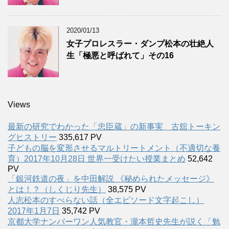
2020/01/13
女子プロレスラー・ダンプ松本の壮絶人
生「極悪と呼ばれて」その16
Views
最新の研究でわかった「忠臣蔵」の新事実 古舘トーキン
グヒストリー
335,617 PV
子どもの脳を変形させるマルトリートメント（不適切な養
育）2017年10月28日 世界一受けたい授業まとめ
52,642
PV
「銀河鉄道の夜」を中田解説 《秘められたメッセージ》
とは！？（しくじり先生）
38,575 PV
人志松本のすべらない話（全エピソード文字起こし）
2017年1月7日
35,742 PV
京都大学ナンバーワン人気教官・瀧本哲史先生が説く「勉