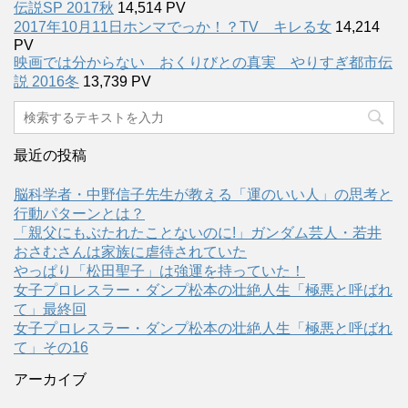
伝説SP 2017秋
14,514 PV
2017年10月11日ホンマでっか！？TV キレる女
14,214
PV
映画では分からない おくりびとの真実 やりすぎ都市伝
説 2016冬
13,739 PV
最近の投稿
脳科学者・中野信子先生が教える「運のいい人」の思考と
行動パターンとは？
「親父にもぶたれたことないのに!」ガンダム芸人・若井
おさむさんは家族に虐待されていた
やっぱり「松田聖子」は強運を持っていた！
女子プロレスラー・ダンプ松本の壮絶人生「極悪と呼ばれ
て」最終回
女子プロレスラー・ダンプ松本の壮絶人生「極悪と呼ばれ
て」その16
アーカイブ