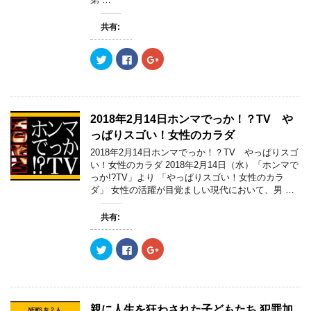
共有:
ク
F
ク
リ
a
リ
ッ
c
ッ
ク
e
ク
し
b
し
て
o
て
T
o
G
w
k
o
2018年2月14日ホンマでっか！？TV や
i
で
o
t
共
g
っぱりスゴい！女性のカラダ
t
有
l
e
す
e
2018年2月14日ホンマでっか！？TV やっぱりスゴ
r
る
+
い！女性のカラダ 2018年2月14日（水）「ホンマで
で
に
で
共
は
共
っか!?TV」より 「やっぱりスゴい！女性のカラ
有
ク
有
ダ」 女性の活躍が目覚ましい現代において、男 …
(
リ
(
新
ッ
新
し
ク
し
い
し
い
共有:
ウ
て
ウ
ィ
く
ィ
ン
だ
ン
ク
F
ク
ド
さ
ド
リ
a
リ
ウ
い
ウ
ッ
c
ッ
で
(
で
ク
e
ク
開
新
開
し
b
し
き
し
き
て
o
て
ま
い
ま
T
o
G
す
ウ
す
w
k
o
)
ィ
)
親に人生を狂わされた子どもたち 犯罪加