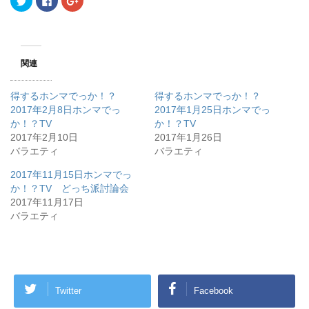
リ
a
リ
ッ
c
ッ
ク
e
ク
し
b
し
て
o
て
T
o
G
w
k
o
関連
i
で
o
t
共
g
t
有
l
e
す
e
得するホンマでっか！？
得するホンマでっか！？
r
る
+
で
に
で
2017年2月8日ホンマでっ
2017年1月25日ホンマでっ
共
は
共
か！？TV
有
ク
有
か！？TV
(
リ
(
2017年2月10日
2017年1月26日
新
ッ
新
し
ク
し
バラエティ
バラエティ
い
し
い
ウ
て
ウ
ィ
く
ィ
2017年11月15日ホンマでっ
ン
だ
ン
か！？TV どっち派討論会
ド
さ
ド
ウ
い
ウ
2017年11月17日
で
(
で
開
新
開
バラエティ
き
し
き
ま
い
ま
す
ウ
す
)
ィ
)
ン
ド
ウ
で
開
Twitter
Facebook
き
ま