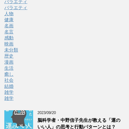
バラエティ
バラエティ
人物
健康
名画
名言
感動
映画
未分類
歴史
漫画
生活
癒し
社会
結婚
雑学
雑学
2023/09/20
脳科学者・中野信子先生が教える「運の
いい人」の思考と行動パターンとは？