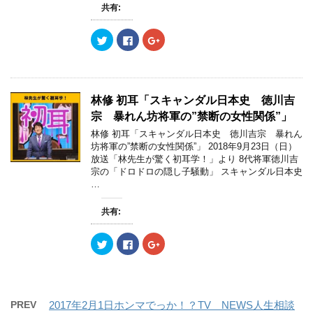
ィ
く
ィ
共有:
ン
だ
ン
ド
さ
ド
ウ
い
ウ
ク
F
ク
で
(
で
リ
a
リ
開
新
開
ッ
c
ッ
き
し
き
ク
e
ク
ま
い
ま
し
b
し
す
ウ
す
て
o
て
)
ィ
)
T
o
G
ン
w
k
o
ド
林修 初耳「スキャンダル日本史 徳川吉
i
で
o
ウ
t
共
g
で
宗 暴れん坊将軍の”禁断の女性関係”」
t
有
l
開
e
す
e
き
林修 初耳「スキャンダル日本史 徳川吉宗 暴れん
r
る
+
ま
坊将軍の”禁断の女性関係”」 2018年9月23日（日）
で
に
で
す
共
は
共
)
放送「林先生が驚く初耳学！」より 8代将軍徳川吉
有
ク
有
宗の「ドロドロの隠し子騒動」 スキャンダル日本史
(
リ
(
新
ッ
新
…
し
ク
し
い
し
い
ウ
て
ウ
共有:
ィ
く
ィ
ン
だ
ン
ド
さ
ド
ウ
い
ウ
ク
F
ク
で
(
で
リ
a
リ
開
新
開
ッ
c
ッ
き
し
き
ク
e
ク
ま
い
ま
し
b
し
す
ウ
す
て
o
て
)
ィ
)
T
o
G
ン
w
k
o
PREV
2017年2月1日ホンマでっか！？TV NEWS人生相談
ド
i
で
o