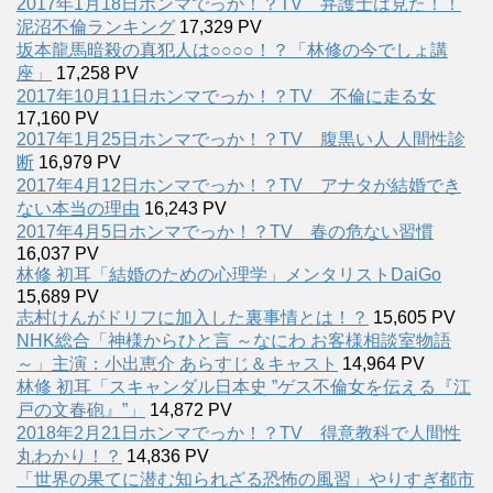
2017年1月18日ホンマでっか！？TV 弁護士は見た！！
泥沼不倫ランキング
17,329 PV
坂本龍馬暗殺の真犯人は○○○○！？「林修の今でしょ講
座」
17,258 PV
2017年10月11日ホンマでっか！？TV 不倫に走る女
17,160 PV
2017年1月25日ホンマでっか！？TV 腹黒い人 人間性診
断
16,979 PV
2017年4月12日ホンマでっか！？TV アナタが結婚でき
ない本当の理由
16,243 PV
2017年4月5日ホンマでっか！？TV 春の危ない習慣
16,037 PV
林修 初耳「結婚のための心理学」メンタリストDaiGo
15,689 PV
志村けんがドリフに加入した裏事情とは！？
15,605 PV
NHK総合「神様からひと言 ～なにわ お客様相談室物語
～」主演：小出恵介 あらすじ＆キャスト
14,964 PV
林修 初耳「スキャンダル日本史 ”ゲス不倫女を伝える『江
戸の文春砲』”」
14,872 PV
2018年2月21日ホンマでっか！？TV 得意教科で人間性
丸わかり！？
14,836 PV
「世界の果てに潜む知られざる恐怖の風習」やりすぎ都市