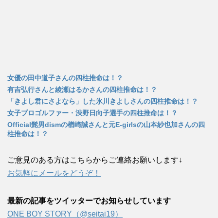
女優の田中道子さんの四柱推命は！？
有吉弘行さんと綾瀬はるかさんの四柱推命は！？
「きよし君にさよなら」した氷川きよしさんの四柱推命は！？
女子プロゴルファー・渋野日向子選手の四柱推命は！？
Official髭男dismの楢崎誠さんと元E-girlsの山本紗也加さんの四
柱推命は！？
ご意見のある方はこちらからご連絡お願いします↓
お気軽にメールをどうぞ！
最新の記事をツイッターでお知らせしています
ONE BOY STORY（@seitai19）