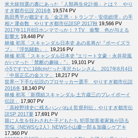
米大統領選の裏にあった「人類再生化計画」とは？ やり
すぎ都市伝説 2016冬
19,574 PV
島田秀平が鑑定する「金正恩・トランプ・安倍総理」の手
相と運命数 やりすぎ都市伝説SP 2017秋
19,566 PV
2017年11月8日ホンマでっか！？TV 衝撃 色が与える
影響大
19,448 PV
林修 初耳「スキャンダル日本史 あの名将が『ボーイズラ
ブ』『浮気騒動』」
19,216 PV
林修 初耳「スキャンダル日本史 ”エリート文豪・永井荷風
がハマった「禁断の趣味」”」
19,101 PV
小5ですでに168cmだった滝沢カレンさん 2017年8月4日
「中居正広の金スマ」
18,217 PV
世界一下手な伝説のプロサッカー選手 やりすぎ都市伝説
2016冬
18,140 PV
林修 初耳「新撰組スキャンダル 土方歳三のプレイボーイ
伝説」
17,907 PV
「高校野球史に残るハンパねえ監督列伝」やりすぎ都市伝
説SP 2017夏
17,691 PV
親に人生を狂わされた子どもたち 犯罪加害者家族が語る
苦悩《NEWSな2人》NEWS小山慶一郎＆加藤シゲアキ
17,360 PV