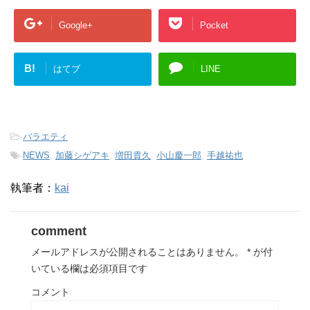
す
)
Google+
Pocket
B!
はてブ
LINE
-
バラエティ
-
NEWS
,
加藤シゲアキ
,
増田貴久
,
小山慶一郎
,
手越祐也
執筆者：
kai
comment
メールアドレスが公開されることはありません。
*
が付
いている欄は必須項目です
コメント