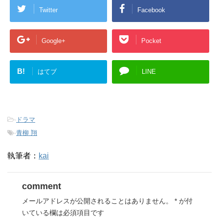
き
Twitter
Facebook
ま
す
)
Google+
Pocket
B!
はてブ
LINE
-
ドラマ
-
青柳 翔
執筆者：
kai
comment
メールアドレスが公開されることはありません。
*
が付
いている欄は必須項目です