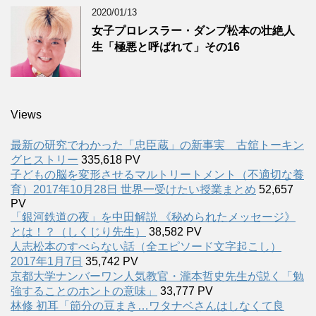
2020/01/13
女子プロレスラー・ダンプ松本の壮絶人
生「極悪と呼ばれて」その16
Views
最新の研究でわかった「忠臣蔵」の新事実 古舘トーキン
グヒストリー
335,618 PV
子どもの脳を変形させるマルトリートメント（不適切な養
育）2017年10月28日 世界一受けたい授業まとめ
52,657
PV
「銀河鉄道の夜」を中田解説 《秘められたメッセージ》
とは！？（しくじり先生）
38,582 PV
人志松本のすべらない話（全エピソード文字起こし）
2017年1月7日
35,742 PV
京都大学ナンバーワン人気教官・瀧本哲史先生が説く「勉
強することのホントの意味」
33,777 PV
林修 初耳「節分の豆まき…ワタナベさんはしなくて良