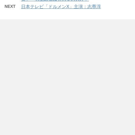
t
有
l
ウ
e
す
e
で
NEXT
日本テレビ「ドルメンX」主演：志尊淳
r
る
+
開
で
に
で
き
共
は
共
ま
有
ク
有
す
(
リ
(
)
新
ッ
新
し
ク
し
い
し
い
ウ
て
ウ
ィ
く
ィ
ン
だ
ン
ド
さ
ド
ウ
い
ウ
で
(
で
開
新
開
き
し
き
ま
い
ま
す
ウ
す
)
ィ
)
ン
ド
ウ
で
開
き
ま
す
)