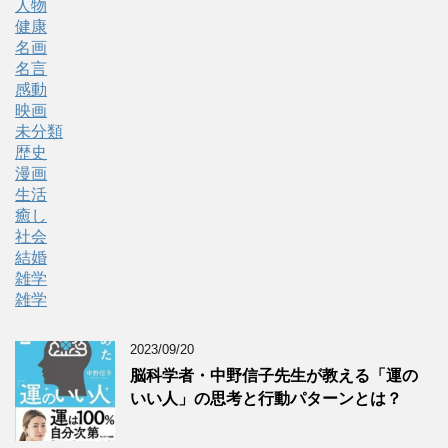
人物
健康
名画
名言
感動
映画
未分類
歴史
漫画
生活
癒し
社会
結婚
雑学
雑学
2023/09/20
脳科学者・中野信子先生が教える「運の
いい人」の思考と行動パターンとは？