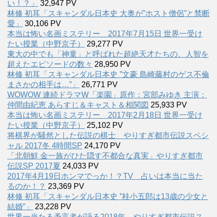
い！？」
32,947 PV
林修 初耳「スキャンダル日本史 大奥が”ホスト僧侶”と禁断
愛」
30,106 PV
本当は怖い名画ミステリー 2017年7月15日 世界一受け
たい授業（中野京子）
29,277 PV
東大の中でも「神童」と呼ばれた超絶天才たちの、人智を
超えたエピソードの数々
28,950 PV
林修 初耳「スキャンダル日本史 ”文豪 島崎藤村のゲス不倫
まさかの相手は…”」
26,771 PV
WOWOW 連続ドラマW「楽園」原作：宮部みゆき 主演：
仲間由紀恵 あらすじ＆キャスト＆相関図
25,933 PV
本当は怖い名画ミステリー 2017年2月18日 世界一受け
たい授業（中野京子）
25,102 PV
将棋界が騒然とした伝説の棋士 やりすぎ都市伝説スペシ
ャル 2017冬 4時間SP
24,170 PV
「北朝鮮 金一族がひた隠す不都合な真実」やりすぎ都市
伝説SP 2017夏
24,033 PV
2017年4月19日ホンマでっか！？TV 占いは本当に当た
るのか！？
23,369 PV
林修 初耳「スキャンダル日本史 ”桂小五郎は13歳の少女と
結婚”」
23,228 PV
世界一当たる予言者が語る2018年 やりすぎ都市伝説ス