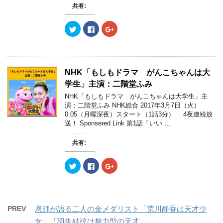
新
ッ
新
共有:
し
ク
し
い
し
い
ウ
て
ウ
ク
F
ク
ィ
く
ィ
リ
a
リ
ン
だ
ン
ッ
c
ッ
ド
さ
ド
ク
e
ク
ウ
い
ウ
し
b
し
で
(
で
て
o
て
開
新
開
T
o
G
き
し
き
w
k
o
ま
い
ま
NHK「もしもドラマ がんこちゃんは大
i
で
o
す
ウ
す
t
共
g
)
ィ
)
学生」主演：二階堂ふみ
t
有
l
ン
e
す
e
ド
NHK「もしもドラマ がんこちゃんは大学生」主
r
る
+
ウ
演：二階堂ふみ NHK総合 2017年3月7日（火）
で
に
で
で
共
は
共
開
0:05（月曜深夜）スタート（1話3分） 4夜連続放
有
ク
有
き
送！ Sponsered Link 第1話「いい …
(
リ
(
ま
新
ッ
新
す
し
ク
し
)
い
し
い
共有:
ウ
て
ウ
ィ
く
ィ
ン
だ
ン
ク
F
ク
ド
さ
ド
リ
a
リ
ウ
い
ウ
ッ
c
ッ
で
(
で
ク
e
ク
開
新
開
し
b
し
き
し
き
て
o
て
ま
い
ま
T
o
G
す
ウ
す
w
k
o
)
ィ
)
PREV
恩師が語る二人の金メダリスト「荒川静香は天才少
i
で
o
ン
t
共
g
ド
女」「羽生結弦は努力型の天才」