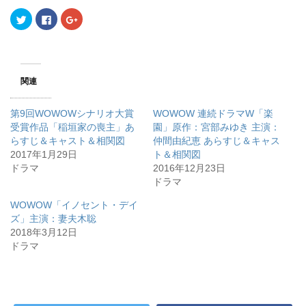
ク
F
ク
リ
a
リ
ッ
c
ッ
ク
e
ク
し
b
し
て
o
て
T
o
G
w
k
o
関連
i
で
o
t
共
g
t
有
l
e
す
e
第9回WOWOWシナリオ大賞
WOWOW 連続ドラマW「楽
r
る
+
で
に
で
受賞作品「稲垣家の喪主」あ
園」原作：宮部みゆき 主演：
共
は
共
らすじ＆キャスト＆相関図
有
ク
有
仲間由紀恵 あらすじ＆キャス
(
リ
(
2017年1月29日
ト＆相関図
新
ッ
新
し
ク
し
ドラマ
2016年12月23日
い
し
い
ウ
て
ウ
ドラマ
ィ
く
ィ
ン
だ
ン
WOWOW「イノセント・デイ
ド
さ
ド
ウ
い
ウ
ズ」主演：妻夫木聡
で
(
で
開
新
開
2018年3月12日
き
し
き
ドラマ
ま
い
ま
す
ウ
す
)
ィ
)
ン
ド
ウ
で
開