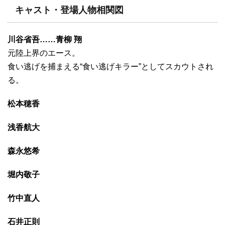
キャスト・登場人物相関図
川谷省吾……青柳 翔
元陸上界のエース。
食い逃げを捕まえる“食い逃げキラー”としてスカウトされ
る。
松本穂香
浅香航大
森永悠希
堀内敬子
竹中直人
石井正則