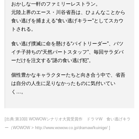
おかしな一軒のファミリーレストラン。
元陸上界のエース・川谷省吾は、ひょんなことから
食い逃げを捕まえる“食い逃げキラー”としてスカウ
トされる。
食い逃げ撲滅に命を懸ける“バイトリーダー”、バツ
イチ子持ちの“天然パートスタッフ”、毎回サラダバ
ーだけを注文する“謎の食い逃げ犯”。
個性豊かなキャラクターたちと向き合う中で、省吾
は自分の人生に足りなかったものに気付いてい
く…。
[出典:第10回 WOWOWシナリオ大賞受賞作 ドラマW 食い逃げキラ
ー（WOWOW > http://www.wowow.co.jp/dramaw/kuinige/ ]