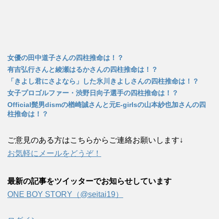
女優の田中道子さんの四柱推命は！？
有吉弘行さんと綾瀬はるかさんの四柱推命は！？
「きよし君にさよなら」した氷川きよしさんの四柱推命は！？
女子プロゴルファー・渋野日向子選手の四柱推命は！？
Official髭男dismの楢崎誠さんと元E-girlsの山本紗也加さんの四
柱推命は！？
ご意見のある方はこちらからご連絡お願いします↓
お気軽にメールをどうぞ！
最新の記事をツイッターでお知らせしています
ONE BOY STORY（@seitai19）