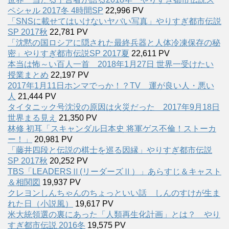
ペシャル 2017冬 4時間SP
22,996 PV
「SNSに載せてはいけないヤバい写真」やりすぎ都市伝説
SP 2017秋
22,781 PV
「沈黙の国ロシアに隠された最終兵器と人体冷凍保存の秘
密」やりすぎ都市伝説SP 2017夏
22,611 PV
本当は怖～い百人一首 2018年1月27日 世界一受けたい
授業まとめ
22,197 PV
2017年1月11日ホンマでっか！？TV 運が良い人・悪い
人
21,444 PV
タイタニック号沈没の原因は火災だった 2017年9月18日
世界まる見え
21,350 PV
林修 初耳「スキャンダル日本史 将軍ゲス不倫！ストーカ
ー！」
20,981 PV
「藤井四段と伝説の棋士を巡る因縁」やりすぎ都市伝説
SP 2017秋
20,252 PV
TBS「LEADERSⅡ(リーダーズⅡ）」あらすじ＆キャスト
＆相関図
19,937 PV
クレヨンしんちゃんのちょっといい話 しんのすけが生ま
れた日（小説風）
19,617 PV
米大統領選の裏にあった「人類再生化計画」とは？ やり
すぎ都市伝説 2016冬
19,575 PV