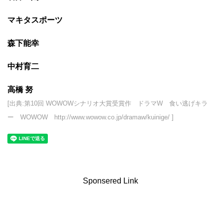
マキタスポーツ
森下能幸
中村育二
高橋 努
[出典:第10回 WOWOWシナリオ大賞受賞作 ドラマW 食い逃げキラ
ー WOWOW http://www.wowow.co.jp/dramaw/kuinige/ ]
Sponsered Link