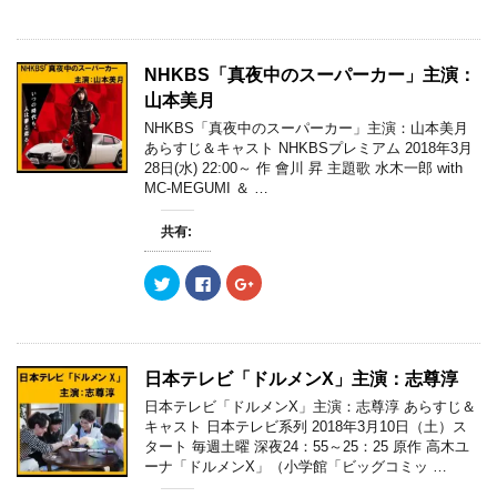
ッ
c
ッ
き
し
き
ク
e
ク
ま
い
ま
し
b
し
す
ウ
す
て
o
て
)
ィ
)
T
o
G
ン
w
k
o
ド
NHKBS「真夜中のスーパーカー」主演：
i
で
o
ウ
t
共
g
で
山本美月
t
有
l
開
e
す
e
き
NHKBS「真夜中のスーパーカー」主演：山本美月
r
る
+
ま
あらすじ＆キャスト NHKBSプレミアム 2018年3月
で
に
で
す
共
は
共
)
28日(水) 22:00～ 作 會川 昇 主題歌 水木一郎 with
有
ク
有
MC-MEGUMI ＆ …
(
リ
(
新
ッ
新
し
ク
し
い
し
い
共有:
ウ
て
ウ
ィ
く
ィ
ン
だ
ン
ク
F
ク
ド
さ
ド
リ
a
リ
ウ
い
ウ
ッ
c
ッ
で
(
で
ク
e
ク
開
新
開
し
b
し
き
し
き
て
o
て
ま
い
ま
T
o
G
す
ウ
す
w
k
o
)
ィ
)
日本テレビ「ドルメンX」主演：志尊淳
i
で
o
ン
t
共
g
ド
日本テレビ「ドルメンX」主演：志尊淳 あらすじ＆
t
有
l
ウ
e
す
e
キャスト 日本テレビ系列 2018年3月10日（土）ス
で
r
る
+
開
タート 毎週土曜 深夜24：55～25：25 原作 高木ユ
で
に
で
き
共
は
共
ーナ「ドルメンX」（小学館「ビッグコミッ …
ま
有
ク
有
す
(
リ
(
)