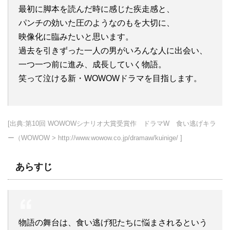
最初に脚本を読んだ時に感じた疾走感と、
パンチの効いた圧のようなのもを大切に、
映像化に臨みたいと思います。
過去を引きずった一人の男がいろんな人に出会い、
一つ一つ前に進み、成長していく物語。
笑って泣ける新・WOWOWドラマを目指します。
[出典:第10回 WOWOWシナリオ大賞受賞作 ドラマW 食い逃げキラ
ー（WOWOW > http://www.wowow.co.jp/dramaw/kuinige/ ]
あらすじ
物語の舞台は、食い逃げ犯たちに悩まされるという