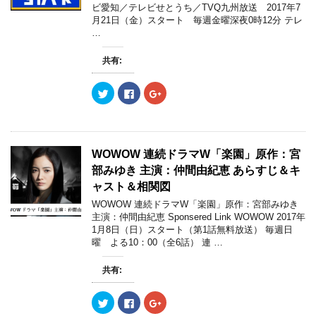
ビ愛知／テレビせとうち／TVQ九州放送 2017年7
月21日（金）スタート 毎週金曜深夜0時12分 テレ
…
共有:
ク
F
ク
リ
a
リ
ッ
c
ッ
ク
e
ク
し
b
し
て
o
て
T
o
G
w
k
o
WOWOW 連続ドラマW「楽園」原作：宮
i
で
o
t
共
g
部みゆき 主演：仲間由紀恵 あらすじ＆キ
t
有
l
e
す
e
ャスト＆相関図
r
る
+
で
に
で
WOWOW 連続ドラマW「楽園」原作：宮部みゆき
共
は
共
主演：仲間由紀恵 Sponsered Link WOWOW 2017年
有
ク
有
(
リ
(
1月8日（日）スタート（第1話無料放送） 毎週日
新
ッ
新
曜 よる10：00（全6話） 連 …
し
ク
し
い
し
い
ウ
て
ウ
ィ
く
ィ
共有:
ン
だ
ン
ド
さ
ド
ウ
い
ウ
ク
F
ク
で
(
で
リ
a
リ
開
新
開